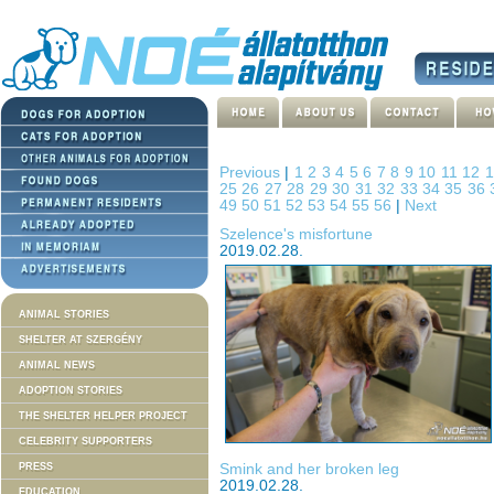
Previous
|
1
2
3
4
5
6
7
8
9
10
11
12
25
26
27
28
29
30
31
32
33
34
35
36
49
50
51
52
53
54
55
56
|
Next
Szelence's misfortune
2019.02.28.
ANIMAL STORIES
SHELTER AT SZERGÉNY
ANIMAL NEWS
ADOPTION STORIES
THE SHELTER HELPER PROJECT
CELEBRITY SUPPORTERS
Smink and her broken leg
PRESS
2019.02.28.
EDUCATION