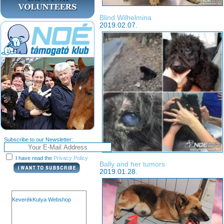
Blind Wilhelmina
2019.02.07.
Subscribe to our Newsletter:
I have read the
Privacy Policy
Bally and her tumors
2019.01.28.
KeverékKutya Webshop