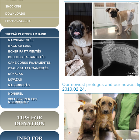
SHOCKING
DOWNLOADS
PHOTO GALLERY
SPECIÁLIS PROGRAMJAINK
MACSKAMENTÉS
MACS-KA-LAND
BOXER FAJTAMENTÉS
BULLDOG FAJTAMENTÉS
CANE CORSO FAJTAMENTÉS
CSAU-CSAU FAJTAMENTÉS
RÓKÁZÁS
LOVAZÁS
Our newest protegés and our newest fi
MAJOMKODÁS
2019.02.24.
MONGREL
VOLT EGYSZER EGY
MINIMENHELY