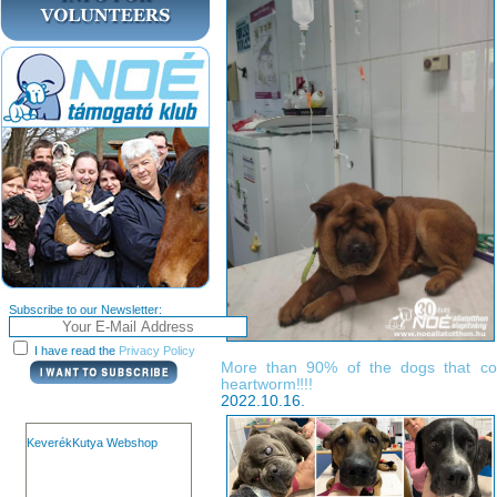
Subscribe to our Newsletter:
I have read the
Privacy Policy
More than 90% of the dogs that com
heartworm‼️!!
2022.10.16.
KeverékKutya Webshop