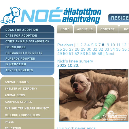
Previous
|
1
2
3
4
5
6
7
8.
9
10
11
12
25
26
27
28
29
30
31
32
33
34
35
36
49
50
51
52
53
54
55
56
|
Next
Nick's knee surgery
2022.10.20.
ANIMAL STORIES
SHELTER AT SZERGÉNY
ANIMAL NEWS
ADOPTION STORIES
THE SHELTER HELPER PROJECT
CELEBRITY SUPPORTERS
PRESS
Our work never ends
EDUCATION