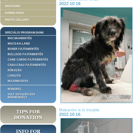
2022.10.18.
SHOCKING
DOWNLOADS
PHOTO GALLERY
SPECIÁLIS PROGRAMJAINK
MACSKAMENTÉS
MACS-KA-LAND
BOXER FAJTAMENTÉS
BULLDOG FAJTAMENTÉS
CANE CORSO FAJTAMENTÉS
CSAU-CSAU FAJTAMENTÉS
RÓKÁZÁS
LOVAZÁS
MAJOMKODÁS
MONGREL
VOLT EGYSZER EGY
MINIMENHELY
Makaróni is in trouble
2022.10.16.