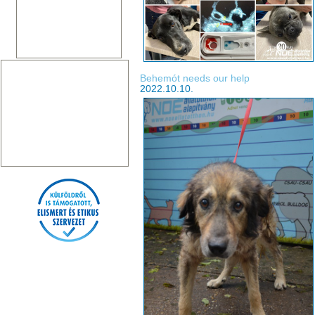
Behemót needs our help
2022.10.10.