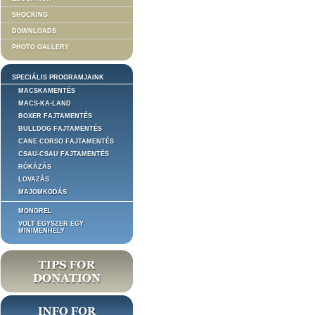
SHOCKING
DOWNLOADS
PHOTO GALLERY
SPECIÁLIS PROGRAMJAINK
MACSKAMENTÉS
MACS-KA-LAND
BOXER FAJTAMENTÉS
BULLDOG FAJTAMENTÉS
CANE CORSO FAJTAMENTÉS
CSAU-CSAU FAJTAMENTÉS
RÓKÁZÁS
LOVAZÁS
MAJOMKODÁS
MONGREL
VOLT EGYSZER EGY
MINIMENHELY