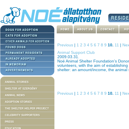
Previous
|
1
2
3
4
5
6
7
8
9
10.
11
|
Nex
Animal Support Club
2009.03.31.
Noé Animal Shelter Foundation’s Donor
volunteers, with the aim of establishin
shelter: an amount/income, the animal
ANIMAL STORIES
SHELTER AT SZERGÉNY
Previous
|
1
2
3
4
5
6
7
8
9
10.
11
|
Nex
ANIMAL NEWS
ADOPTION STORIES
THE SHELTER HELPER PROJECT
CELEBRITY SUPPORTERS
PRESS
EDUCATION