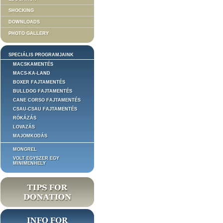
SHOCKING
DOWNLOADS
PHOTO GALLERY
SPECIÁLIS PROGRAMJAINK
MACSKAMENTÉS
MACS-KA-LAND
BOXER FAJTAMENTÉS
BULLDOG FAJTAMENTÉS
CANE CORSO FAJTAMENTÉS
CSAU-CSAU FAJTAMENTÉS
RÓKÁZÁS
LOVAZÁS
MAJOMKODÁS
MONGREL
VOLT EGYSZER EGY
MINIMENHELY