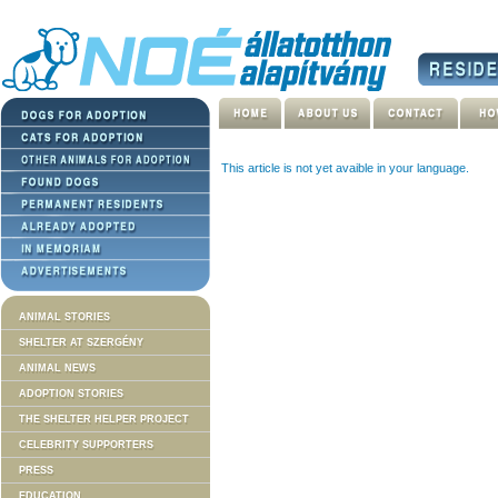
This article is not yet avaible in your language.
ANIMAL STORIES
SHELTER AT SZERGÉNY
ANIMAL NEWS
ADOPTION STORIES
THE SHELTER HELPER PROJECT
CELEBRITY SUPPORTERS
PRESS
EDUCATION