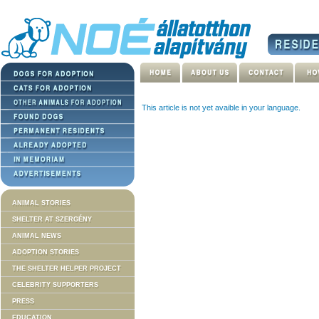
This article is not yet avaible in your language.
ANIMAL STORIES
SHELTER AT SZERGÉNY
ANIMAL NEWS
ADOPTION STORIES
THE SHELTER HELPER PROJECT
CELEBRITY SUPPORTERS
PRESS
EDUCATION