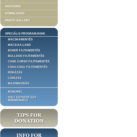
SHOCKING
DOWNLOADS
PHOTO GALLERY
SPECIÁLIS PROGRAMJAINK
MACSKAMENTÉS
MACS-KA-LAND
BOXER FAJTAMENTÉS
BULLDOG FAJTAMENTÉS
CANE CORSO FAJTAMENTÉS
CSAU-CSAU FAJTAMENTÉS
RÓKÁZÁS
LOVAZÁS
MAJOMKODÁS
MONGREL
VOLT EGYSZER EGY
MINIMENHELY