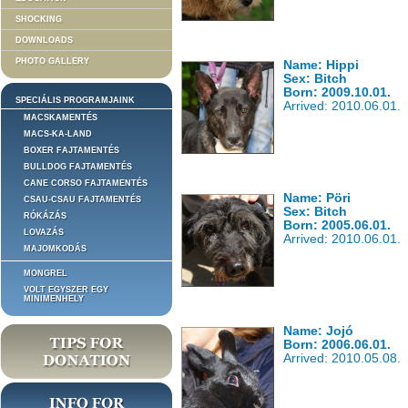
SHOCKING
DOWNLOADS
PHOTO GALLERY
Name: Hippi
Sex: Bitch
Born: 2009.10.01.
SPECIÁLIS PROGRAMJAINK
Arrived: 2010.06.01.
MACSKAMENTÉS
MACS-KA-LAND
BOXER FAJTAMENTÉS
BULLDOG FAJTAMENTÉS
CANE CORSO FAJTAMENTÉS
Name: Pöri
CSAU-CSAU FAJTAMENTÉS
Sex: Bitch
RÓKÁZÁS
Born: 2005.06.01.
LOVAZÁS
Arrived: 2010.06.01.
MAJOMKODÁS
MONGREL
VOLT EGYSZER EGY
MINIMENHELY
Name: Jojó
Born: 2006.06.01.
Arrived: 2010.05.08.