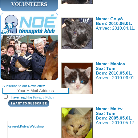
Name: Golyó
Born: 2010.06.01.
Arrived: 2010.04.11.
Name: Macica
Sex: Tom
Born: 2010.05.01.
Arrived: 2010.06.01.
Subscribe to our Newsletter:
I have read the
Privacy Policy
Name: Malév
Sex: Tom
Born: 2005.05.01.
Arrived: 2010.05.17.
KeverékKutya Webshop