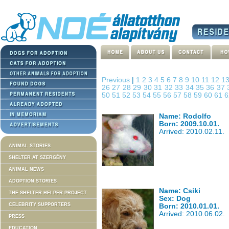
Previous
|
1
2
3
4
5
6
7
8
9
10
11
12
1
26
27
28
29
30
31
32
33
34
35
36
37
50
51
52
53
54
55
56
57
58
59
60
61
Name: Rodolfo
Born: 2009.10.01.
Arrived: 2010.02.11.
ANIMAL STORIES
SHELTER AT SZERGÉNY
ANIMAL NEWS
ADOPTION STORIES
Name: Csiki
THE SHELTER HELPER PROJECT
Sex: Dog
CELEBRITY SUPPORTERS
Born: 2010.01.01.
Arrived: 2010.06.02.
PRESS
EDUCATION