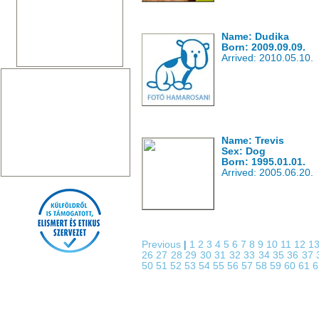
Name: Dudika
Born: 2009.09.09.
Arrived: 2010.05.10.
Name: Trevis
Sex: Dog
Born: 1995.01.01.
Arrived: 2005.06.20.
Previous
|
1
2
3
4
5
6
7
8
9
10
11
12
1
26
27
28
29
30
31
32
33
34
35
36
37
50
51
52
53
54
55
56
57
58
59
60
61