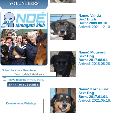
Name: Vanda
Sex: Bitch
Born: 2009.09.10.
Arrived: 2021.12.10.
Name: Mogyoró
Sex: Dog
Born: 2017.08.01.
Arrived: 2018.08.28.
Subscribe to our Newsletter:
I have read the
Privacy Policy
Name: Kornéliusz
Sex: Dog
Born: 2017.01.01.
Arrived: 2021.05.18.
KeverékKutya Webshop