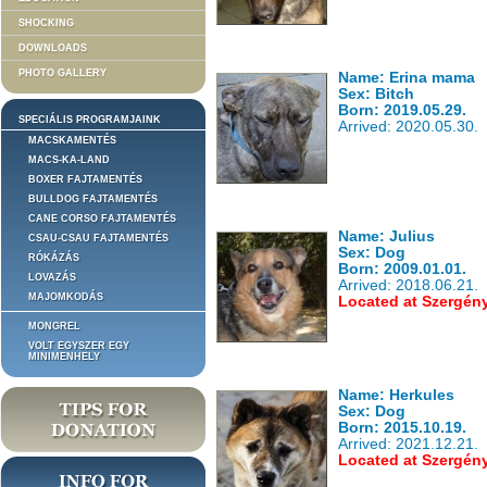
SHOCKING
DOWNLOADS
PHOTO GALLERY
Name: Erina mama
Sex: Bitch
Born: 2019.05.29.
SPECIÁLIS PROGRAMJAINK
Arrived: 2020.05.30.
MACSKAMENTÉS
MACS-KA-LAND
BOXER FAJTAMENTÉS
BULLDOG FAJTAMENTÉS
CANE CORSO FAJTAMENTÉS
Name: Julius
CSAU-CSAU FAJTAMENTÉS
Sex: Dog
RÓKÁZÁS
Born: 2009.01.01.
LOVAZÁS
Arrived: 2018.06.21.
MAJOMKODÁS
Located at Szergén
MONGREL
VOLT EGYSZER EGY
MINIMENHELY
Name: Herkules
Sex: Dog
Born: 2015.10.19.
Arrived: 2021.12.21.
Located at Szergén