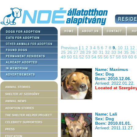
Previous
|
1
2
3
4
5
6
7
8
9.
10
11
12
25
26
27
28
29
30
31
32
33
34
35
36
49
50
51
52
53
54
55
56
57
58
59
60
Name: Maximus
Sex: Dog
Born: 2010.12.06.
Arrived: 2022.01.22.
ANIMAL STORIES
Located at Szergén
SHELTER AT SZERGÉNY
ANIMAL NEWS
ADOPTION STORIES
Name: Lali
THE SHELTER HELPER PROJECT
Sex: Dog
CELEBRITY SUPPORTERS
Born: 2010.01.01.
Arrived: 2011.11.27.
PRESS
EDUCATION