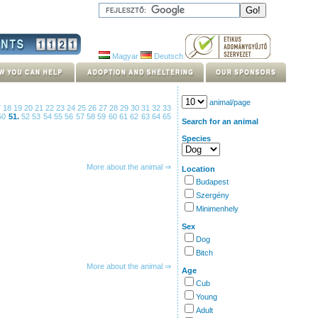
Magyar
Deutsch
animal/page
7
18
19
20
21
22
23
24
25
26
27
28
29
30
31
32
33
50
51.
52
53
54
55
56
57
58
59
60
61
62
63
64
65
Search for an animal
Species
More about the animal ⇒
Location
Budapest
Szergény
Minimenhely
Sex
Dog
Bitch
More about the animal ⇒
Age
Cub
Young
Adult