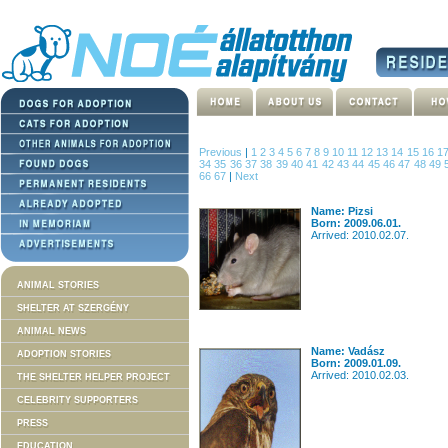
Previous
|
1
2
3
4
5
6
7
8
9
10
11
12
13
14
15
16
1
34
35
36
37
38
39
40
41
42
43
44
45
46
47
48
49
66
67
|
Next
Name: Pizsi
Born: 2009.06.01.
Arrived: 2010.02.07.
ANIMAL STORIES
SHELTER AT SZERGÉNY
ANIMAL NEWS
Name: Vadász
ADOPTION STORIES
Born: 2009.01.09.
Arrived: 2010.02.03.
THE SHELTER HELPER PROJECT
CELEBRITY SUPPORTERS
PRESS
EDUCATION