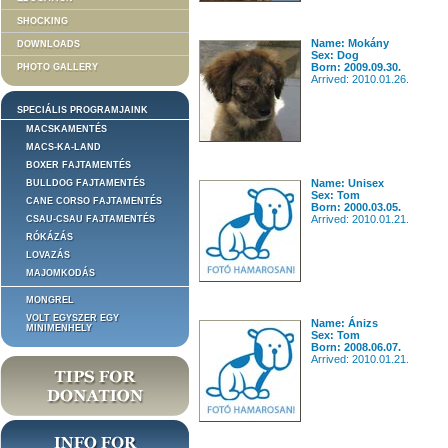
SHOCKING
Name: Mokány
DOWNLOADS
Sex: Dog
Born: 2009.09.30.
PHOTO GALLERY
Arrived: 2010.01.26.
SPECIÁLIS PROGRAMJAINK
MACSKAMENTÉS
MACS-KA-LAND
BOXER FAJTAMENTÉS
Name: Unisex
BULLDOG FAJTAMENTÉS
Sex: Tom
CANE CORSO FAJTAMENTÉS
Born: 2000.03.05.
Arrived: 2010.01.21.
CSAU-CSAU FAJTAMENTÉS
RÓKÁZÁS
LOVAZÁS
MAJOMKODÁS
MONGREL
VOLT EGYSZER EGY
Name: Ánizs
MINIMENHELY
Sex: Tom
Born: 2008.06.07.
Arrived: 2010.01.21.