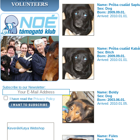
Name: Próba család Sapk
Sex: Dog
Born: 2009.09.01.
Arrived: 2010.01.01.
Name: Próba család Kabá
Sex: Bitch
Born: 2009.09.01.
Arrived: 2010.01.01.
Subscribe to our Newsletter:
Name: Boldy
Sex: Dog
I have read the
Privacy Policy
Born: 2003.06.01.
Arrived: 2010.01.05.
KeverékKutya Webshop
Name: Füles
Sex: Bitch