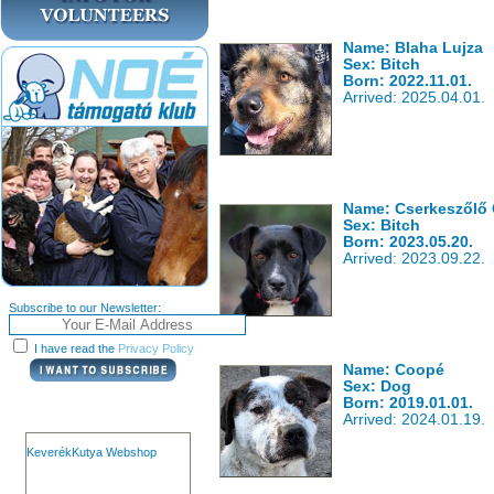
Name: Blaha Lujza
Sex: Bitch
Born: 2022.11.01.
Arrived: 2025.04.01.
Name: Cserkeszőlő 
Sex: Bitch
Born: 2023.05.20.
Arrived: 2023.09.22.
Subscribe to our Newsletter:
I have read the
Privacy Policy
Name: Coopé
Sex: Dog
Born: 2019.01.01.
Arrived: 2024.01.19.
KeverékKutya Webshop