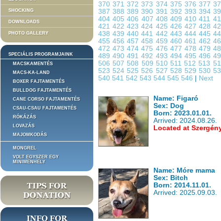
370
371
372
373
374
375
376
377
3
SHOCKING
387
388
389
390
391
392
393
394
3
404
405
406
407
408
409
410
411
4
DOWNLOADS
421
422
423
424
425
426
427
428
4
438
439
440
441
442
443
444
445
4
PHOTO GALLERY
455
456
457
458
459
460
461
462
4
472
473
474
475
476
477
478
479
4
SPECIÁLIS PROGRAMJAINK
489
490
491
492
493
494
495
496
4
506
507
508
509
510
511
512
513
5
MACSKAMENTÉS
523
524
525
526
527
528
529
530
5
MACS-KA-LAND
540
541
542
543
544
545
546
|
Next
BOXER FAJTAMENTÉS
BULLDOG FAJTAMENTÉS
Name: Figaró
CANE CORSO FAJTAMENTÉS
Sex: Dog
CSAU-CSAU FAJTAMENTÉS
Born: 2023.01.01.
RÓKÁZÁS
Arrived: 2024.08.26.
LOVAZÁS
Located at Szergén
MAJOMKODÁS
MONGREL
VOLT EGYSZER EGY
MINIMENHELY
Name: Móre mama
Sex: Bitch
Born: 2014.11.01.
Arrived: 2025.09.03.