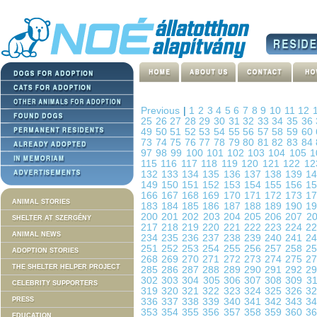
Previous
|
1
2
3
4
5
6
7
8
9
10
11
12
25
26
27
28
29
30
31
32
33
34
35
36
49
50
51
52
53
54
55
56
57
58
59
60
73
74
75
76
77
78
79
80
81
82
83
84
97
98
99
100
101
102
103
104
105
1
115
116
117
118
119
120
121
122
1
132
133
134
135
136
137
138
139
1
149
150
151
152
153
154
155
156
1
166
167
168
169
170
171
172
173
1
ANIMAL STORIES
183
184
185
186
187
188
189
190
1
200
201
202
203
204
205
206
207
2
SHELTER AT SZERGÉNY
217
218
219
220
221
222
223
224
2
ANIMAL NEWS
234
235
236
237
238
239
240
241
2
251
252
253
254
255
256
257
258
2
ADOPTION STORIES
268
269
270
271
272
273
274
275
2
THE SHELTER HELPER PROJECT
285
286
287
288
289
290
291
292
2
302
303
304
305
306
307
308
309
3
CELEBRITY SUPPORTERS
319
320
321
322
323
324
325
326
3
PRESS
336
337
338
339
340
341
342
343
3
353
354
355
356
357
358
359
360
3
EDUCATION