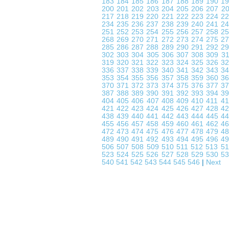
183
184
185
186
187
188
189
190
1
200
201
202
203
204
205
206
207
2
217
218
219
220
221
222
223
224
2
234
235
236
237
238
239
240
241
2
251
252
253
254
255
256
257
258
2
268
269
270
271
272
273
274
275
2
285
286
287
288
289
290
291
292
2
302
303
304
305
306
307
308
309
3
319
320
321
322
323
324
325
326
3
336
337
338
339
340
341
342
343
3
353
354
355
356
357
358
359
360
3
370
371
372
373
374
375
376
377
3
387
388
389
390
391
392
393
394
3
404
405
406
407
408
409
410
411
4
421
422
423
424
425
426
427
428
4
438
439
440
441
442
443
444
445
4
455
456
457
458
459
460
461
462
4
472
473
474
475
476
477
478
479
4
489
490
491
492
493
494
495
496
4
506
507
508
509
510
511
512
513
5
523
524
525
526
527
528
529
530
5
540
541
542
543
544
545
546
|
Next