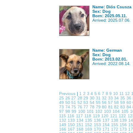
Name: Diós Csusza
Sex: Dog
Born: 2025.05.11.
Arrived: 2025.07.06.
Name: German
Sex: Dog
Born: 2013.02.01.
Arrived: 2022.08.14.
Previous
|
1
2
3
4
5
6
7
8
9
10
11
12
25
26
27
28
29
30
31
32
33
34
35
36
49
50
51
52
53
54
55
56
57
58
59
60
73
74
75
76
77
78
79
80
81
82
83
84
97
98
99
100
101
102
103
104
105
1
115
116
117
118
119
120
121
122
1
132
133
134
135
136
137
138
139
1
149
150
151
152
153
154
155
156
1
166
167
168
169
170
171
172
173
1