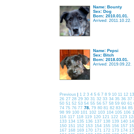
Name: Bounty
Sex: Dog
Born: 2010.01.01.
Arrived: 2011.10.22.
Name: Pepsi
Sex: Bitch
Born: 2018.03.01.
Arrived: 2019.09.22.
Previous
|
1
2
3
4
5
6
7
8
9
10
11
12
1
26
27
28
29
30
31
32
33
34
35
36
37
50
51
52
53
54
55
56
57
58
59
60
61
74
75
76
77
78.
79
80
81
82
83
84
8
98
99
100
101
102
103
104
105
106
116
117
118
119
120
121
122
123
1
133
134
135
136
137
138
139
140
1
150
151
152
153
154
155
156
157
1
167
168
169
170
171
172
173
174
1