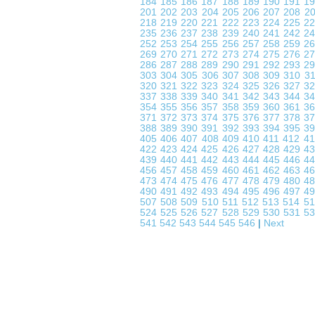
184
185
186
187
188
189
190
191
1
201
202
203
204
205
206
207
208
2
218
219
220
221
222
223
224
225
2
235
236
237
238
239
240
241
242
2
252
253
254
255
256
257
258
259
2
269
270
271
272
273
274
275
276
2
286
287
288
289
290
291
292
293
2
303
304
305
306
307
308
309
310
3
320
321
322
323
324
325
326
327
3
337
338
339
340
341
342
343
344
3
354
355
356
357
358
359
360
361
3
371
372
373
374
375
376
377
378
3
388
389
390
391
392
393
394
395
3
405
406
407
408
409
410
411
412
4
422
423
424
425
426
427
428
429
4
439
440
441
442
443
444
445
446
4
456
457
458
459
460
461
462
463
4
473
474
475
476
477
478
479
480
4
490
491
492
493
494
495
496
497
4
507
508
509
510
511
512
513
514
5
524
525
526
527
528
529
530
531
5
541
542
543
544
545
546
|
Next