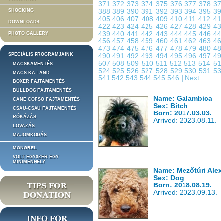
371
372
373
374
375
376
377
378
3
SHOCKING
388
389
390
391
392
393
394
395
3
405
406
407
408
409
410
411
412
4
DOWNLOADS
422
423
424
425
426
427
428
429
4
439
440
441
442
443
444
445
446
4
PHOTO GALLERY
456
457
458
459
460
461
462
463
4
473
474
475
476
477
478
479
480
4
SPECIÁLIS PROGRAMJAINK
490
491
492
493
494
495
496
497
4
507
508
509
510
511
512
513
514
5
MACSKAMENTÉS
524
525
526
527
528
529
530
531
5
MACS-KA-LAND
541
542
543
544
545
546
|
Next
BOXER FAJTAMENTÉS
BULLDOG FAJTAMENTÉS
Name: Galambica
CANE CORSO FAJTAMENTÉS
Sex: Bitch
CSAU-CSAU FAJTAMENTÉS
Born: 2017.03.03.
RÓKÁZÁS
Arrived: 2023.08.11.
LOVAZÁS
MAJOMKODÁS
MONGREL
VOLT EGYSZER EGY
MINIMENHELY
Name: Mezőtúri Ale
Sex: Dog
Born: 2018.08.19.
Arrived: 2023.09.13.