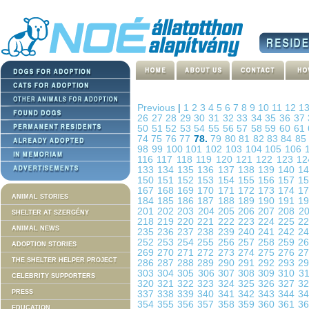
Previous
|
1
2
3
4
5
6
7
8
9
10
11
12
1
26
27
28
29
30
31
32
33
34
35
36
37
50
51
52
53
54
55
56
57
58
59
60
61
74
75
76
77
78.
79
80
81
82
83
84
8
98
99
100
101
102
103
104
105
106
116
117
118
119
120
121
122
123
1
133
134
135
136
137
138
139
140
1
150
151
152
153
154
155
156
157
1
167
168
169
170
171
172
173
174
1
ANIMAL STORIES
184
185
186
187
188
189
190
191
1
201
202
203
204
205
206
207
208
2
SHELTER AT SZERGÉNY
218
219
220
221
222
223
224
225
2
ANIMAL NEWS
235
236
237
238
239
240
241
242
2
252
253
254
255
256
257
258
259
2
ADOPTION STORIES
269
270
271
272
273
274
275
276
2
THE SHELTER HELPER PROJECT
286
287
288
289
290
291
292
293
2
303
304
305
306
307
308
309
310
3
CELEBRITY SUPPORTERS
320
321
322
323
324
325
326
327
3
PRESS
337
338
339
340
341
342
343
344
3
354
355
356
357
358
359
360
361
3
EDUCATION