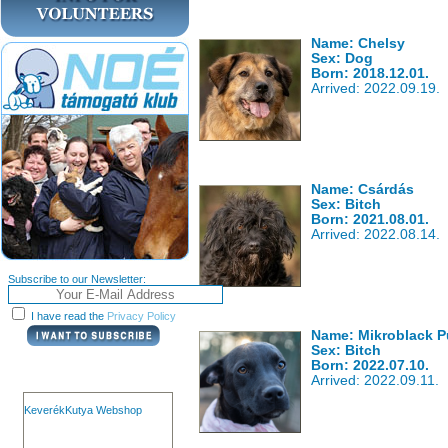
Name: Chelsy
Sex: Dog
Born: 2018.12.01.
Arrived: 2022.09.19.
Name: Csárdás
Sex: Bitch
Born: 2021.08.01.
Arrived: 2022.08.14.
Subscribe to our Newsletter:
I have read the
Privacy Policy
Name: Mikroblack 
Sex: Bitch
Born: 2022.07.10.
Arrived: 2022.09.11.
KeverékKutya Webshop