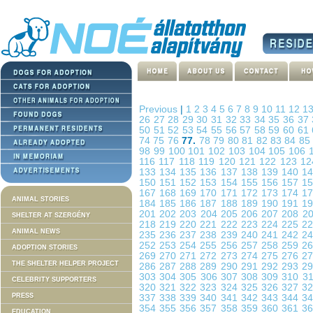
Previous
|
1
2
3
4
5
6
7
8
9
10
11
12
1
26
27
28
29
30
31
32
33
34
35
36
37
50
51
52
53
54
55
56
57
58
59
60
61
74
75
76
77.
78
79
80
81
82
83
84
8
98
99
100
101
102
103
104
105
106
116
117
118
119
120
121
122
123
1
133
134
135
136
137
138
139
140
1
150
151
152
153
154
155
156
157
1
167
168
169
170
171
172
173
174
1
ANIMAL STORIES
184
185
186
187
188
189
190
191
1
201
202
203
204
205
206
207
208
2
SHELTER AT SZERGÉNY
218
219
220
221
222
223
224
225
2
ANIMAL NEWS
235
236
237
238
239
240
241
242
2
252
253
254
255
256
257
258
259
2
ADOPTION STORIES
269
270
271
272
273
274
275
276
2
THE SHELTER HELPER PROJECT
286
287
288
289
290
291
292
293
2
303
304
305
306
307
308
309
310
3
CELEBRITY SUPPORTERS
320
321
322
323
324
325
326
327
3
PRESS
337
338
339
340
341
342
343
344
3
354
355
356
357
358
359
360
361
3
EDUCATION