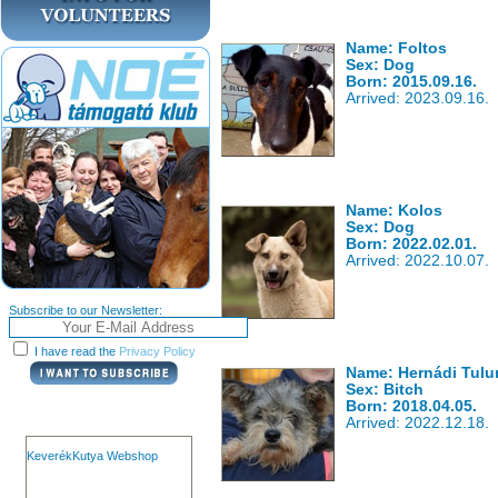
Name: Foltos
Sex: Dog
Born: 2015.09.16.
Arrived: 2023.09.16.
Name: Kolos
Sex: Dog
Born: 2022.02.01.
Arrived: 2022.10.07.
Subscribe to our Newsletter:
I have read the
Privacy Policy
Name: Hernádi Tul
Sex: Bitch
Born: 2018.04.05.
Arrived: 2022.12.18.
KeverékKutya Webshop