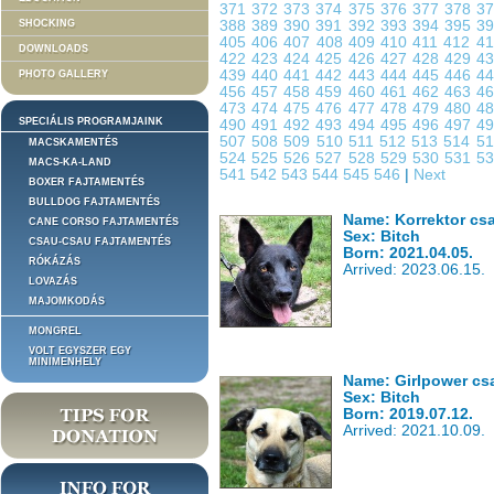
371
372
373
374
375
376
377
378
3
SHOCKING
388
389
390
391
392
393
394
395
3
405
406
407
408
409
410
411
412
4
DOWNLOADS
422
423
424
425
426
427
428
429
4
439
440
441
442
443
444
445
446
4
PHOTO GALLERY
456
457
458
459
460
461
462
463
4
473
474
475
476
477
478
479
480
4
SPECIÁLIS PROGRAMJAINK
490
491
492
493
494
495
496
497
4
507
508
509
510
511
512
513
514
5
MACSKAMENTÉS
524
525
526
527
528
529
530
531
5
MACS-KA-LAND
541
542
543
544
545
546
|
Next
BOXER FAJTAMENTÉS
BULLDOG FAJTAMENTÉS
Name: Korrektor cs
CANE CORSO FAJTAMENTÉS
Sex: Bitch
CSAU-CSAU FAJTAMENTÉS
Born: 2021.04.05.
RÓKÁZÁS
Arrived: 2023.06.15.
LOVAZÁS
MAJOMKODÁS
MONGREL
VOLT EGYSZER EGY
MINIMENHELY
Name: Girlpower csa
Sex: Bitch
Born: 2019.07.12.
Arrived: 2021.10.09.