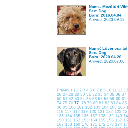
Name: Mezőtúri Vil
Sex: Dog
Born: 2016.04.04.
Arrived: 2023.09.13.
Name: Lővér család
Sex: Dog
Born: 2020.04.20.
Arrived: 2020.07.08.
Previous
|
1
2
3
4
5
6
7
8
9
10
11
12
1
26
27
28
29
30
31
32
33
34
35
36
37
50
51
52
53
54
55
56
57
58
59
60
61
74
75
76
77.
78
79
80
81
82
83
84
8
98
99
100
101
102
103
104
105
106
116
117
118
119
120
121
122
123
1
133
134
135
136
137
138
139
140
1
150
151
152
153
154
155
156
157
1
167
168
169
170
171
172
173
174
1