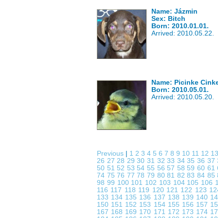
Name: Jázmin
Sex: Bitch
Born: 2010.01.01.
Arrived: 2010.05.22.
Name: Picinke Cink
Born: 2010.05.01.
Arrived: 2010.05.20.
Previous
|
1
2
3
4
5
6
7
8
9
10
11
12
1
26
27
28
29
30
31
32
33
34
35
36
37
50
51
52
53
54
55
56
57
58
59
60
61
74
75
76
77
78
79
80
81
82
83
84
85
98
99
100
101
102
103
104
105
106
116
117
118
119
120
121
122
123
1
133
134
135
136
137
138
139
140
1
150
151
152
153
154
155
156
157
1
167
168
169
170
171
172
173
174
1