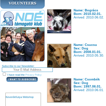
Name: Bogrács
Born: 2010.02.01.
Arrived: 2010.06.02.
Name: Csucsu
Sex: Dog
Born: 2008.01.01.
Arrived: 2010.05.30.
Subscribe to our Newsletter:
I have read the
Privacy Policy
Name: Csombék
Sex: Dog
Born: 1997.06.01.
Arrived: 2010.06.01.
KeverékKutya Webshop