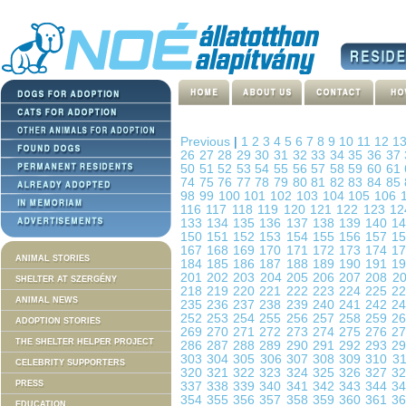
Previous
|
1
2
3
4
5
6
7
8
9
10
11
12
1
26
27
28
29
30
31
32
33
34
35
36
37
50
51
52
53
54
55
56
57
58
59
60
61
74
75
76
77
78
79
80
81
82
83
84
85
98
99
100
101
102
103
104
105
106
116
117
118
119
120
121
122
123
1
133
134
135
136
137
138
139
140
1
150
151
152
153
154
155
156
157
1
167
168
169
170
171
172
173
174
1
ANIMAL STORIES
184
185
186
187
188
189
190
191
1
201
202
203
204
205
206
207
208
2
SHELTER AT SZERGÉNY
218
219
220
221
222
223
224
225
2
ANIMAL NEWS
235
236
237
238
239
240
241
242
2
252
253
254
255
256
257
258
259
2
ADOPTION STORIES
269
270
271
272
273
274
275
276
2
THE SHELTER HELPER PROJECT
286
287
288
289
290
291
292
293
2
303
304
305
306
307
308
309
310
3
CELEBRITY SUPPORTERS
320
321
322
323
324
325
326
327
3
PRESS
337
338
339
340
341
342
343
344
3
354
355
356
357
358
359
360
361
3
EDUCATION