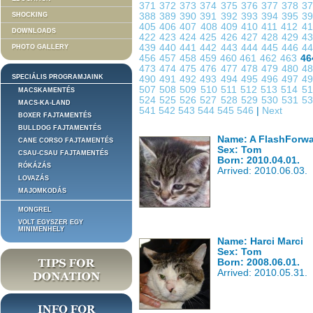
371
372
373
374
375
376
377
378
3
SHOCKING
388
389
390
391
392
393
394
395
3
405
406
407
408
409
410
411
412
4
DOWNLOADS
422
423
424
425
426
427
428
429
4
439
440
441
442
443
444
445
446
4
PHOTO GALLERY
456
457
458
459
460
461
462
463
46
473
474
475
476
477
478
479
480
4
SPECIÁLIS PROGRAMJAINK
490
491
492
493
494
495
496
497
4
507
508
509
510
511
512
513
514
5
MACSKAMENTÉS
524
525
526
527
528
529
530
531
5
MACS-KA-LAND
541
542
543
544
545
546
|
Next
BOXER FAJTAMENTÉS
BULLDOG FAJTAMENTÉS
Name: A FlashForwa
CANE CORSO FAJTAMENTÉS
Sex: Tom
CSAU-CSAU FAJTAMENTÉS
Born: 2010.04.01.
RÓKÁZÁS
Arrived: 2010.06.03.
LOVAZÁS
MAJOMKODÁS
MONGREL
VOLT EGYSZER EGY
MINIMENHELY
Name: Harci Marci
Sex: Tom
Born: 2008.06.01.
Arrived: 2010.05.31.