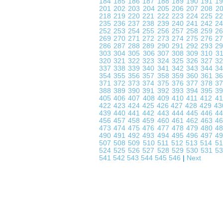
184
185
186
187
188
189
190
191
1
201
202
203
204
205
206
207
208
2
218
219
220
221
222
223
224
225
2
235
236
237
238
239
240
241
242
2
252
253
254
255
256
257
258
259
2
269
270
271
272
273
274
275
276
2
286
287
288
289
290
291
292
293
2
303
304
305
306
307
308
309
310
3
320
321
322
323
324
325
326
327
3
337
338
339
340
341
342
343
344
3
354
355
356
357
358
359
360
361
3
371
372
373
374
375
376
377
378
3
388
389
390
391
392
393
394
395
3
405
406
407
408
409
410
411
412
4
422
423
424
425
426
427
428
429
4
439
440
441
442
443
444
445
446
4
456
457
458
459
460
461
462
463
4
473
474
475
476
477
478
479
480
4
490
491
492
493
494
495
496
497
4
507
508
509
510
511
512
513
514
5
524
525
526
527
528
529
530
531
5
541
542
543
544
545
546
|
Next