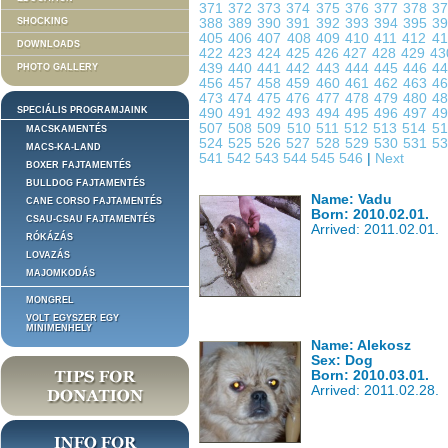
371
372
373
374
375
376
377
378
3
SHOCKING
388
389
390
391
392
393
394
395
3
405
406
407
408
409
410
411
412
4
DOWNLOADS
422
423
424
425
426
427
428
429
4
439
440
441
442
443
444
445
446
4
PHOTO GALLERY
456
457
458
459
460
461
462
463
4
473
474
475
476
477
478
479
480
4
SPECIÁLIS PROGRAMJAINK
490
491
492
493
494
495
496
497
4
507
508
509
510
511
512
513
514
5
MACSKAMENTÉS
524
525
526
527
528
529
530
531
5
MACS-KA-LAND
541
542
543
544
545
546
|
Next
BOXER FAJTAMENTÉS
BULLDOG FAJTAMENTÉS
Name: Vadu
CANE CORSO FAJTAMENTÉS
Born: 2010.02.01.
CSAU-CSAU FAJTAMENTÉS
Arrived: 2011.02.01.
RÓKÁZÁS
LOVAZÁS
MAJOMKODÁS
MONGREL
VOLT EGYSZER EGY
MINIMENHELY
Name: Alekosz
Sex: Dog
Born: 2010.03.01.
Arrived: 2011.02.28.