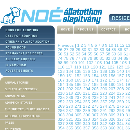
Previous
|
1
2
3
4
5
6
7
8
9
10
11
12
1
26
27
28
29
30
31
32
33
34
35
36
37
50
51
52
53
54
55
56
57
58
59
60
61
74
75
76
77
78
79
80
81
82
83
84
85
98
99
100
101
102
103
104
105
106
116
117
118
119
120
121
122
123
1
133
134
135
136
137
138
139
140
1
150
151
152
153
154
155
156
157
1
167
168
169
170
171
172
173
174
1
ANIMAL STORIES
184
185
186
187
188
189
190
191
1
201
202
203
204
205
206
207
208
2
SHELTER AT SZERGÉNY
218
219
220
221
222
223
224
225
2
ANIMAL NEWS
235
236
237
238
239
240
241
242
2
252
253
254
255
256
257
258
259
2
ADOPTION STORIES
269
270
271
272
273
274
275
276
2
THE SHELTER HELPER PROJECT
286
287
288
289
290
291
292
293
2
303
304
305
306
307
308
309
310
3
CELEBRITY SUPPORTERS
320
321
322
323
324
325
326
327
3
PRESS
337
338
339
340
341
342
343
344
3
354
355
356
357
358
359
360
361
3
EDUCATION