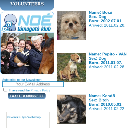
Name: Borzi
Sex: Dog
Born: 2002.07.01.
Arrived: 2011.02.28.
Name: Pepito - VA
Sex: Dog
Born: 2011.01.07.
Arrived: 2011.02.28.
Subscribe to our Newsletter:
I have read the
Privacy Policy
Name: Kendő
Sex: Bitch
Born: 2010.05.01.
Arrived: 2011.02.22.
KeverékKutya Webshop