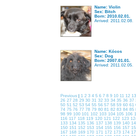
Name: Violin
Sex: Bitch
Born: 2010.02.01.
Arrived: 2011.02.08.
Name: Kócos
Sex: Dog
Born: 2007.01.01.
Arrived: 2011.02.05.
Previous
|
1
2
3
4
5
6
7
8
9
10
11
12
1
26
27
28
29
30
31
32
33
34
35
36
37
50
51
52
53
54
55
56
57
58
59
60
61
74
75
76
77
78
79
80
81
82
83
84
85
98
99
100
101
102
103
104
105
106
116
117
118
119
120
121
122
123
1
133
134
135
136
137
138
139
140
1
150
151
152
153
154
155
156
157
1
167
168
169
170
171
172
173
174
1