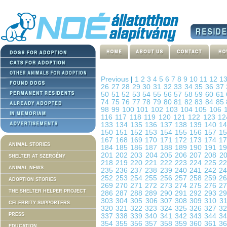
Previous
|
1
2
3
4
5
6
7
8
9
10
11
12
1
26
27
28
29
30
31
32
33
34
35
36
37
50
51
52
53
54
55
56
57
58
59
60
61
74
75
76
77
78
79
80
81
82
83
84
85
98
99
100
101
102
103
104
105
106
116
117
118
119
120
121
122
123
1
133
134
135
136
137
138
139
140
1
150
151
152
153
154
155
156
157
1
167
168
169
170
171
172
173
174
1
ANIMAL STORIES
184
185
186
187
188
189
190
191
1
201
202
203
204
205
206
207
208
2
SHELTER AT SZERGÉNY
218
219
220
221
222
223
224
225
2
ANIMAL NEWS
235
236
237
238
239
240
241
242
2
252
253
254
255
256
257
258
259
2
ADOPTION STORIES
269
270
271
272
273
274
275
276
2
THE SHELTER HELPER PROJECT
286
287
288
289
290
291
292
293
2
303
304
305
306
307
308
309
310
3
CELEBRITY SUPPORTERS
320
321
322
323
324
325
326
327
3
PRESS
337
338
339
340
341
342
343
344
3
354
355
356
357
358
359
360
361
3
EDUCATION