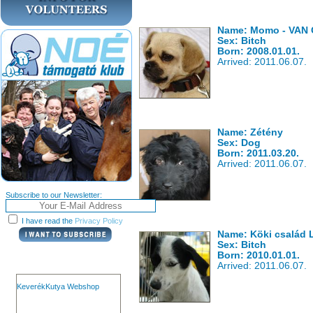
Name: Momo - VAN
Sex: Bitch
Born: 2008.01.01.
Arrived: 2011.06.07.
Name: Zétény
Sex: Dog
Born: 2011.03.20.
Arrived: 2011.06.07.
Subscribe to our Newsletter:
I have read the
Privacy Policy
Name: Köki család
Sex: Bitch
Born: 2010.01.01.
Arrived: 2011.06.07.
KeverékKutya Webshop