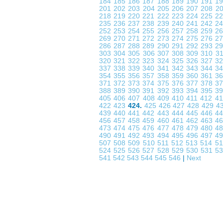
184
185
186
187
188
189
190
191
1
201
202
203
204
205
206
207
208
2
218
219
220
221
222
223
224
225
2
235
236
237
238
239
240
241
242
2
252
253
254
255
256
257
258
259
2
269
270
271
272
273
274
275
276
2
286
287
288
289
290
291
292
293
2
303
304
305
306
307
308
309
310
3
320
321
322
323
324
325
326
327
3
337
338
339
340
341
342
343
344
3
354
355
356
357
358
359
360
361
3
371
372
373
374
375
376
377
378
3
388
389
390
391
392
393
394
395
3
405
406
407
408
409
410
411
412
4
422
423
424.
425
426
427
428
429
4
439
440
441
442
443
444
445
446
4
456
457
458
459
460
461
462
463
4
473
474
475
476
477
478
479
480
4
490
491
492
493
494
495
496
497
4
507
508
509
510
511
512
513
514
5
524
525
526
527
528
529
530
531
5
541
542
543
544
545
546
|
Next