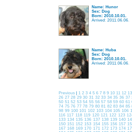
Name: Hunor
Sex: Dog
Born: 2010.10.01.
Arrived: 2011.06.06.
Name: Huba
Sex: Dog
Born: 2010.10.01.
Arrived: 2011.06.06.
Previous
|
1
2
3
4
5
6
7
8
9
10
11
12
1
26
27
28
29
30
31
32
33
34
35
36
37
50
51
52
53
54
55
56
57
58
59
60
61
74
75
76
77
78
79
80
81
82
83
84
85
98
99
100
101
102
103
104
105
106
116
117
118
119
120
121
122
123
1
133
134
135
136
137
138
139
140
1
150
151
152
153
154
155
156
157
1
167
168
169
170
171
172
173
174
1