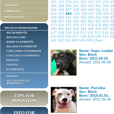
371
372
373
374
375
376
377
378
3
SHOCKING
388
389
390
391
392
393
394
395
3
405
406
407
408
409
410
411
412
4
DOWNLOADS
422
423
424.
425
426
427
428
429
4
439
440
441
442
443
444
445
446
4
PHOTO GALLERY
456
457
458
459
460
461
462
463
4
473
474
475
476
477
478
479
480
4
SPECIÁLIS PROGRAMJAINK
490
491
492
493
494
495
496
497
4
507
508
509
510
511
512
513
514
5
MACSKAMENTÉS
524
525
526
527
528
529
530
531
5
MACS-KA-LAND
541
542
543
544
545
546
|
Next
BOXER FAJTAMENTÉS
BULLDOG FAJTAMENTÉS
Name: Kapu család 
CANE CORSO FAJTAMENTÉS
Sex: Bitch
CSAU-CSAU FAJTAMENTÉS
Born: 2011.04.10.
RÓKÁZÁS
Arrived: 2011.06.09.
LOVAZÁS
MAJOMKODÁS
MONGREL
VOLT EGYSZER EGY
MINIMENHELY
Name: Pannika
Sex: Bitch
Born: 2010.01.01.
Arrived: 2011.06.08.