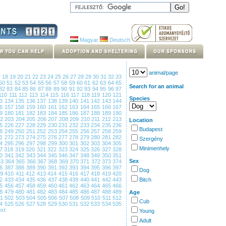
Magyar
Deutsch
animal/page
7
18
19
20
21
22
23
24
25
26
27
28
29
30
31
32
33
50
51
52
53
54
55
56
57
58
59
60
61
62
63
64
65
Search for an animal
82
83
84
85
86
87
88
89
90
91
92
93
94
95
96
97
110
111
112
113
114
115
116
117
118
119
120
121
Species
33
134
135
136
137
138
139
140
141
142
143
144
56
157
158
159
160
161
162
163
164
165
166
167
79
180
181
182
183
184
185
186
187
188
189
190
02
203
204
205
206
207
208
209
210
211
212
213
Location
25
226
227
228
229
230
231
232
233
234
235
236
Budapest
48
249
250
251
252
253
254
255
256
257
258
259
71
272
273
274
275
276
277
278
279
280
281
282
Szergény
94
295
296
297
298
299
300
301
302
303
304
305
Minimenhely
17
318
319
320
321
322
323
324
325
326
327
328
40
341
342
343
344
345
346
347
348
349
350
351
Sex
63
364
365
366
367
368
369
370
371
372
373
374
86
387
388
389
390
391
392
393
394
395
396
397
Dog
09
410
411
412
413
414
415
416
417
418
419
420
32
433
434
435
436
437
438
439
440
441
442
443
Bitch
55
456
457
458
459
460
461
462
463
464
465
466
78
479
480
481
482
483
484
485
486
487
488
489
Age
01
502
503
504
505
506
507
508
509
510
511
512
Cub
24
525
526
527
528
529
530
531
532
533
534
535
xt
Young
Adult