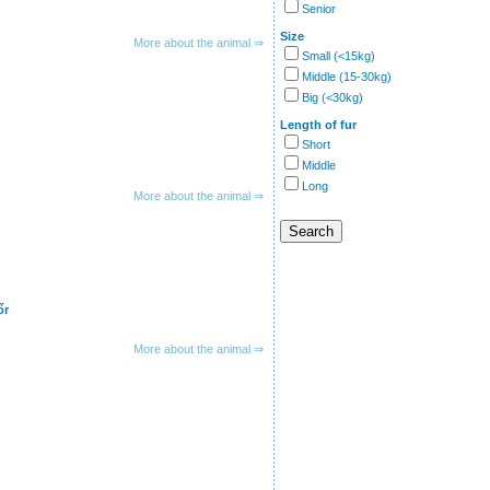
Senior
Size
More about the animal ⇒
Small (<15kg)
Middle (15-30kg)
Big (<30kg)
Length of fur
Short
Middle
Long
More about the animal ⇒
őr
More about the animal ⇒