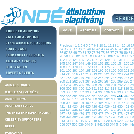
Previous
|
1
2
3
4
5
6
7
8
9
10
11
12
13
14
15
16
1
34
35
36
37
38
39
40
41
42
43
44
45
46
47
48
49
66
67
68
69
70
71
72
73
74
75
76
77
78
79
80
81
98
99
100
101
102
103
104
105
106
107
108
109
122
123
124
125
126
127
128
129
130
131
132
1
145
146
147
148
149
150
151
152
153
154
155
1
168
169
170
171
172
173
174
175
176
177
178
1
191
192
193
194
195
196
197
198
199
200
201
2
214
215
216
217
218
219
220
221
222
223
224
2
237
238
239
240
241
242
243
244
245
246
247
2
260
261
262
263
264
265
266
267
268
269
270
2
283
284
285
286
287
288
289
290
291
292
293
2
ANIMAL STORIES
306
307
308
309
310
311
312
313
314
315
316
3
329
330
331
332
333
334
335
336
337
338
339
3
SHELTER AT SZERGÉNY
352
353
354
355
356
357
358
359
360
361.
362
3
ANIMAL NEWS
375
376
377
378
379
380
381
382
383
384
385
3
398
399
400
401
402
403
404
405
406
407
408
4
ADOPTION STORIES
421
422
423
424
425
426
427
428
429
430
431
4
444
445
446
447
448
449
450
451
452
453
454
4
THE SHELTER HELPER PROJECT
467
468
469
470
471
472
473
474
475
476
477
4
490
491
492
493
494
495
496
497
498
499
500
5
CELEBRITY SUPPORTERS
513
514
515
516
517
518
519
520
521
522
523
5
536
537
538
539
540
541
542
543
544
545
546
|
Ne
PRESS
EDUCATION