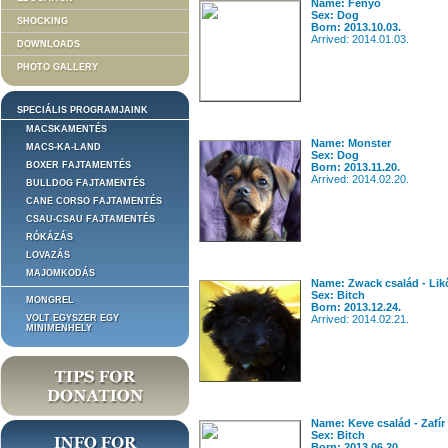
Name: Fenyő
Sex: Dog
SHOCKING
Born: 2013.10.03.
Arrived: 2014.01.03.
DOWNLOADS
PHOTO GALLERY
SPECIÁLIS PROGRAMJAINK
MACSKAMENTÉS
Name: Monster
MACS-KA-LAND
Sex: Dog
BOXER FAJTAMENTÉS
Born: 2013.11.20.
Arrived: 2014.02.20.
BULLDOG FAJTAMENTÉS
CANE CORSO FAJTAMENTÉS
CSAU-CSAU FAJTAMENTÉS
RÓKÁZÁS
LOVAZÁS
MAJOMKODÁS
Name: Zwack család - Lik
Sex: Bitch
MONGREL
Born: 2013.12.24.
VOLT EGYSZER EGY
Arrived: 2014.02.21.
MINIMENHELY
Name: Keve család - Zafír
Sex: Bitch
Born: 2013.06.20.