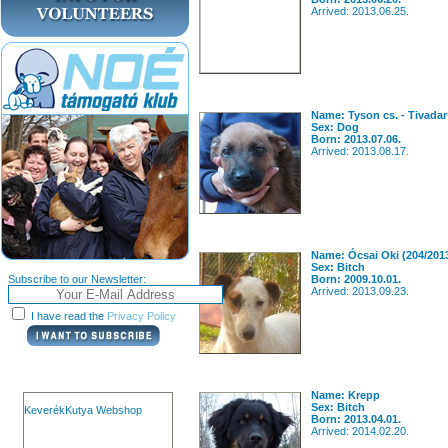
Arrived: 2013.06.25.
Name: Tyson cs. - Tivadar
Sex: Dog
Born: 2013.07.06.
Arrived: 2013.08.17.
Name: Ócsai Oki (204/201
Sex: Bitch
Subscribe to our Newsletter:
Born: 2009.10.01.
Arrived: 2013.09.23.
I have read the
Privacy Policy
Name: Krepp
Sex: Bitch
KeverékKutya Webshop
Born: 2013.04.01.
Arrived: 2014.02.20.