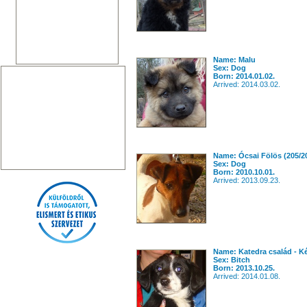
Name: Malu
Sex: Dog
Born: 2014.01.02.
Arrived: 2014.03.02.
Name: Ócsai Fölös (205/2
Sex: Dog
Born: 2010.10.01.
Arrived: 2013.09.23.
Name: Katedra család - K
Sex: Bitch
Born: 2013.10.25.
Arrived: 2014.01.08.