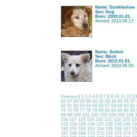
Name: Dumbledore
Sex: Dog
Born: 2002.01.01.
Arrived: 2013.08.17.
Name: Sorbet
Sex: Bitch
Born: 2011.01.01.
Arrived: 2014.06.20.
Previous
|
1
2
3
4
5
6
7
8
9
10
11
12
1
26
27
28
29
30
31
32
33
34
35
36
37
50
51
52
53
54
55
56
57
58
59
60
61
74
75
76
77
78
79
80
81
82
83
84
85
98
99
100
101
102
103
104
105
106
116
117
118
119
120
121
122
123
1
133
134
135
136
137
138
139
140
1
150
151
152
153
154
155
156
157
1
167
168
169
170
171
172
173
174
1