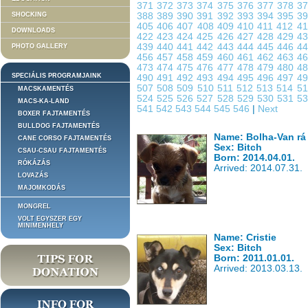
371
372
373
374
375
376
377
378
3
SHOCKING
388
389
390
391
392
393
394
395
3
405
406
407
408
409
410
411
412
4
DOWNLOADS
422
423
424
425
426
427
428
429
4
439
440
441
442
443
444
445
446
4
PHOTO GALLERY
456
457
458
459
460
461
462
463
4
473
474
475
476
477
478
479
480
4
SPECIÁLIS PROGRAMJAINK
490
491
492
493
494
495
496
497
4
507
508
509
510
511
512
513
514
5
MACSKAMENTÉS
524
525
526
527
528
529
530
531
5
MACS-KA-LAND
541
542
543
544
545
546
|
Next
BOXER FAJTAMENTÉS
BULLDOG FAJTAMENTÉS
Name: Bolha-Van rá 
CANE CORSO FAJTAMENTÉS
Sex: Bitch
CSAU-CSAU FAJTAMENTÉS
Born: 2014.04.01.
RÓKÁZÁS
Arrived: 2014.07.31.
LOVAZÁS
MAJOMKODÁS
MONGREL
VOLT EGYSZER EGY
MINIMENHELY
Name: Cristie
Sex: Bitch
Born: 2011.01.01.
Arrived: 2013.03.13.