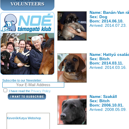
Name: Banán-Van rá 
Sex: Dog
Born: 2014.06.10.
Arrived: 2014.07.23.
Name: Hattyú csalá
Sex: Bitch
Born: 2014.03.11.
Arrived: 2014.03.16.
Subscribe to our Newsletter:
I have read the
Privacy Policy
Name: Szakáll
Sex: Bitch
Born: 2006.10.01.
Arrived: 2008.05.09.
KeverékKutya Webshop