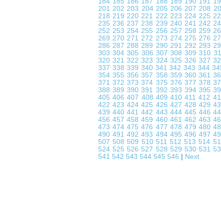
184
185
186
187
188
189
190
191
1
201
202
203
204
205
206
207
208
2
218
219
220
221
222
223
224
225
2
235
236
237
238
239
240
241
242
2
252
253
254
255
256
257
258
259
2
269
270
271
272
273
274
275
276
2
286
287
288
289
290
291
292
293
2
303
304
305
306
307
308
309
310
3
320
321
322
323
324
325
326
327
3
337
338
339
340
341
342
343
344
3
354
355
356
357
358
359
360
361
3
371
372
373
374
375
376
377
378
3
388
389
390
391
392
393
394
395
3
405
406
407
408
409
410
411
412
4
422
423
424
425
426
427
428
429
4
439
440
441
442
443
444
445
446
4
456
457
458
459
460
461
462
463
4
473
474
475
476
477
478
479
480
4
490
491
492
493
494
495
496
497
4
507
508
509
510
511
512
513
514
5
524
525
526
527
528
529
530
531
5
541
542
543
544
545
546
|
Next