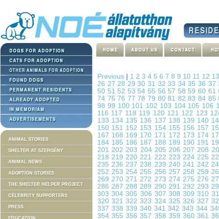
Previous
|
1
2
3
4
5
6
7
8
9
10
11
12
1
26
27
28
29
30
31
32
33
34
35
36
37
50
51
52
53
54
55
56
57
58
59
60
61
74
75
76
77
78
79
80
81
82
83
84
85
98
99
100
101
102
103
104
105
106
116
117
118
119
120
121
122
123
1
133
134
135
136
137
138
139
140
1
150
151
152
153
154
155
156
157
1
167
168
169
170
171
172
173
174
1
ANIMAL STORIES
184
185
186
187
188
189
190
191
1
201
202
203
204
205
206
207
208
2
SHELTER AT SZERGÉNY
218
219
220
221
222
223
224
225
2
ANIMAL NEWS
235
236
237
238
239
240
241
242
2
252
253
254
255
256
257
258
259
2
ADOPTION STORIES
269
270
271
272
273
274
275
276
2
THE SHELTER HELPER PROJECT
286
287
288
289
290
291
292
293
2
303
304
305
306
307
308
309
310
3
CELEBRITY SUPPORTERS
320
321
322
323
324
325
326
327
3
PRESS
337
338
339
340
341
342
343
344
3
354
355
356
357
358
359
360
361
3
EDUCATION