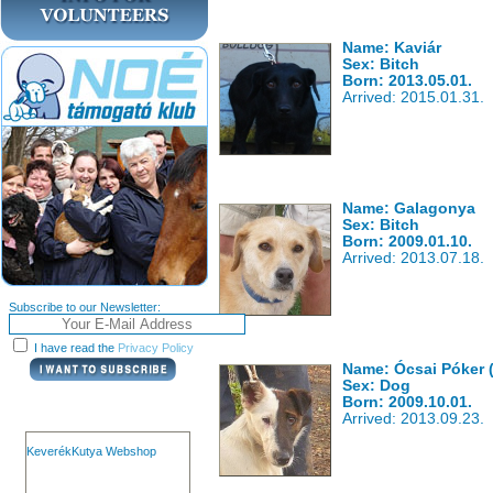
Name: Kaviár
Sex: Bitch
Born: 2013.05.01.
Arrived: 2015.01.31.
Name: Galagonya
Sex: Bitch
Born: 2009.01.10.
Arrived: 2013.07.18.
Subscribe to our Newsletter:
I have read the
Privacy Policy
Name: Ócsai Póker 
Sex: Dog
Born: 2009.10.01.
Arrived: 2013.09.23.
KeverékKutya Webshop