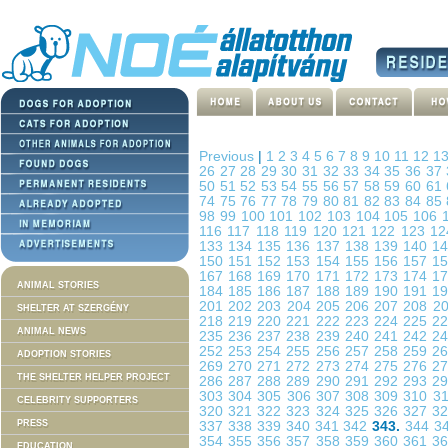
Previous
|
1
2
3
4
5
6
7
8
9
10
11
12
1
26
27
28
29
30
31
32
33
34
35
36
37
50
51
52
53
54
55
56
57
58
59
60
61
74
75
76
77
78
79
80
81
82
83
84
85
98
99
100
101
102
103
104
105
106
116
117
118
119
120
121
122
123
1
133
134
135
136
137
138
139
140
1
150
151
152
153
154
155
156
157
1
167
168
169
170
171
172
173
174
1
ANIMAL STORIES
184
185
186
187
188
189
190
191
1
201
202
203
204
205
206
207
208
2
SHELTER AT SZERGÉNY
218
219
220
221
222
223
224
225
2
ANIMAL NEWS
235
236
237
238
239
240
241
242
2
252
253
254
255
256
257
258
259
2
ADOPTION STORIES
269
270
271
272
273
274
275
276
2
THE SHELTER HELPER PROJECT
286
287
288
289
290
291
292
293
2
303
304
305
306
307
308
309
310
3
CELEBRITY SUPPORTERS
320
321
322
323
324
325
326
327
3
PRESS
337
338
339
340
341
342
343.
344
3
354
355
356
357
358
359
360
361
3
EDUCATION