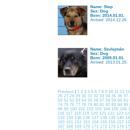
Name: Step
Sex: Dog
Born: 2014.01.01.
Arrived: 2014.12.26.
Name: Szulejmán
Sex: Dog
Born: 2005.01.01.
Arrived: 2013.01.25.
Previous
|
1
2
3
4
5
6
7
8
9
10
11
12
1
26
27
28
29
30
31
32
33
34
35
36
37
50
51
52
53
54
55
56
57
58
59
60
61
74
75
76
77
78
79
80
81
82
83
84
85
98
99
100
101
102
103
104
105
106
116
117
118
119
120
121
122
123
1
133
134
135
136
137
138
139
140
1
150
151
152
153
154
155
156
157
1
167
168
169
170
171
172
173
174
1