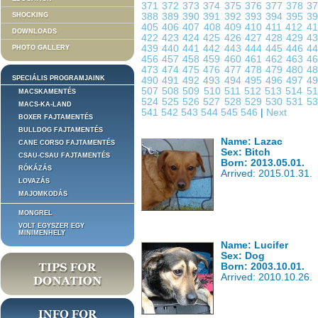
371
372
373
374
375
376
377
378
3
SHOCKING
388
389
390
391
392
393
394
395
3
405
406
407
408
409
410
411
412
4
DOWNLOADS
422
423
424
425
426
427
428
429
4
439
440
441
442
443
444
445
446
4
PHOTO GALLERY
456
457
458
459
460
461
462
463
4
473
474
475
476
477
478
479
480
4
SPECIÁLIS PROGRAMJAINK
490
491
492
493
494
495
496
497
4
507
508
509
510
511
512
513
514
5
MACSKAMENTÉS
524
525
526
527
528
529
530
531
5
MACS-KA-LAND
541
542
543
544
545
546
|
Next
BOXER FAJTAMENTÉS
BULLDOG FAJTAMENTÉS
Name: Lazac
CANE CORSO FAJTAMENTÉS
Sex: Bitch
CSAU-CSAU FAJTAMENTÉS
Born: 2013.05.01.
RÓKÁZÁS
Arrived: 2015.01.31.
LOVAZÁS
MAJOMKODÁS
MONGREL
VOLT EGYSZER EGY
MINIMENHELY
Name: Lucifer
Sex: Dog
Born: 2003.10.01.
Arrived: 2010.10.26.