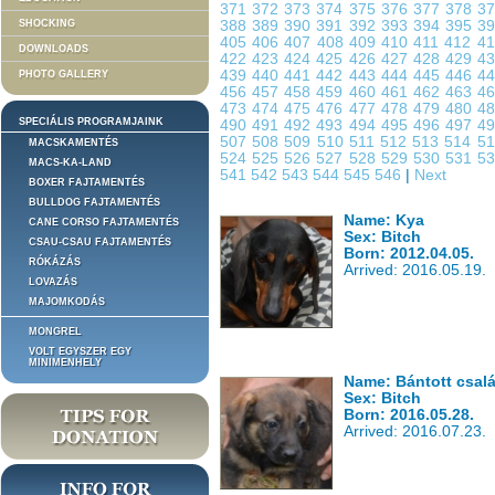
371
372
373
374
375
376
377
378
3
SHOCKING
388
389
390
391
392
393
394
395
3
405
406
407
408
409
410
411
412
4
DOWNLOADS
422
423
424
425
426
427
428
429
4
439
440
441
442
443
444
445
446
4
PHOTO GALLERY
456
457
458
459
460
461
462
463
4
473
474
475
476
477
478
479
480
4
SPECIÁLIS PROGRAMJAINK
490
491
492
493
494
495
496
497
4
507
508
509
510
511
512
513
514
5
MACSKAMENTÉS
524
525
526
527
528
529
530
531
5
MACS-KA-LAND
541
542
543
544
545
546
|
Next
BOXER FAJTAMENTÉS
BULLDOG FAJTAMENTÉS
Name: Kya
CANE CORSO FAJTAMENTÉS
Sex: Bitch
CSAU-CSAU FAJTAMENTÉS
Born: 2012.04.05.
RÓKÁZÁS
Arrived: 2016.05.19.
LOVAZÁS
MAJOMKODÁS
MONGREL
VOLT EGYSZER EGY
MINIMENHELY
Name: Bántott csalá
Sex: Bitch
Born: 2016.05.28.
Arrived: 2016.07.23.