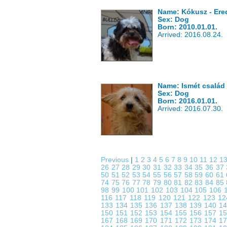
Name: Kókusz - Ered
Sex: Dog
Born: 2010.01.01.
Arrived: 2016.08.24.
Name: Ismét család
Sex: Dog
Born: 2016.01.01.
Arrived: 2016.07.30.
Previous
|
1
2
3
4
5
6
7
8
9
10
11
12
1
26
27
28
29
30
31
32
33
34
35
36
37
50
51
52
53
54
55
56
57
58
59
60
61
74
75
76
77
78
79
80
81
82
83
84
85
98
99
100
101
102
103
104
105
106
116
117
118
119
120
121
122
123
1
133
134
135
136
137
138
139
140
1
150
151
152
153
154
155
156
157
1
167
168
169
170
171
172
173
174
1