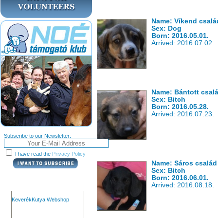
Name: Víkend csalá
Sex: Dog
Born: 2016.05.01.
Arrived: 2016.07.02.
Name: Bántott csal
Sex: Bitch
Born: 2016.05.28.
Arrived: 2016.07.23.
Subscribe to our Newsletter:
I have read the
Privacy Policy
Name: Sáros család
Sex: Bitch
Born: 2016.06.01.
Arrived: 2016.08.18.
KeverékKutya Webshop