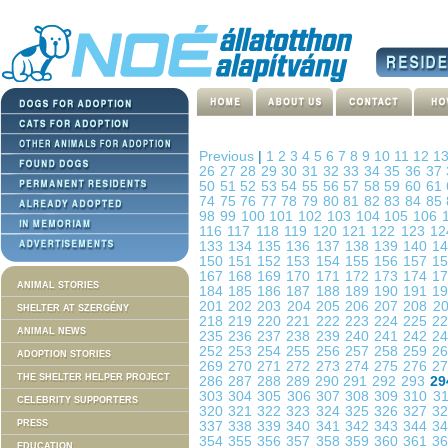
Previous
|
1
2
3
4
5
6
7
8
9
10
11
12
1
26
27
28
29
30
31
32
33
34
35
36
37
50
51
52
53
54
55
56
57
58
59
60
61
74
75
76
77
78
79
80
81
82
83
84
85
98
99
100
101
102
103
104
105
106
116
117
118
119
120
121
122
123
1
133
134
135
136
137
138
139
140
1
150
151
152
153
154
155
156
157
1
167
168
169
170
171
172
173
174
1
ANIMAL STORIES
184
185
186
187
188
189
190
191
1
201
202
203
204
205
206
207
208
2
SHELTER AT SZERGÉNY
218
219
220
221
222
223
224
225
2
ANIMAL NEWS
235
236
237
238
239
240
241
242
2
252
253
254
255
256
257
258
259
2
ADOPTION STORIES
269
270
271
272
273
274
275
276
2
THE SHELTER HELPER PROJECT
286
287
288
289
290
291
292
293
29
303
304
305
306
307
308
309
310
3
CELEBRITY SUPPORTERS
320
321
322
323
324
325
326
327
3
PRESS
337
338
339
340
341
342
343
344
3
354
355
356
357
358
359
360
361
3
EDUCATION