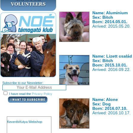
Name: Aluminium
Sex: Bitch
Born: 2014.05.01.
Arrived: 2015.05.20.
Name: Lizett család 
Sex: Bitch
Born: 2015.10.01.
Arrived: 2016.09.22.
Subscribe to our Newsletter:
I have read the
Privacy Policy
Name: Alone
Sex: Dog
Born: 2016.07.10.
Arrived: 2016.10.17.
KeverékKutya Webshop