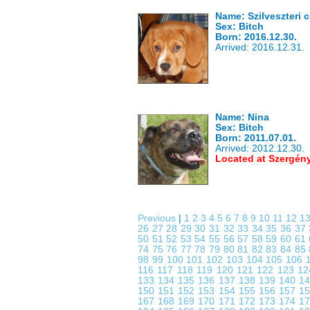
Name: Szilveszteri 
Sex: Bitch
Born: 2016.12.30.
Arrived: 2016.12.31.
Name: Nina
Sex: Bitch
Born: 2011.07.01.
Arrived: 2012.12.30.
Located at Szergén
Previous
|
1
2
3
4
5
6
7
8
9
10
11
12
1
26
27
28
29
30
31
32
33
34
35
36
37
50
51
52
53
54
55
56
57
58
59
60
61
74
75
76
77
78
79
80
81
82
83
84
85
98
99
100
101
102
103
104
105
106
116
117
118
119
120
121
122
123
1
133
134
135
136
137
138
139
140
1
150
151
152
153
154
155
156
157
1
167
168
169
170
171
172
173
174
1