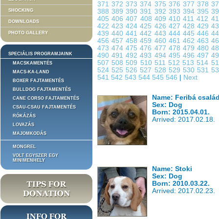
371
372
373
374
375
376
377
378
3
SHOCKING
388
389
390
391
392
393
394
395
3
405
406
407
408
409
410
411
412
4
DOWNLOADS
422
423
424
425
426
427
428
429
4
439
440
441
442
443
444
445
446
4
PHOTO GALLERY
456
457
458
459
460
461
462
463
4
473
474
475
476
477
478
479
480
4
SPECIÁLIS PROGRAMJAINK
490
491
492
493
494
495
496
497
4
507
508
509
510
511
512
513
514
5
MACSKAMENTÉS
524
525
526
527
528
529
530
531
5
MACS-KA-LAND
541
542
543
544
545
546
|
Next
BOXER FAJTAMENTÉS
BULLDOG FAJTAMENTÉS
Name: Feribá család
CANE CORSO FAJTAMENTÉS
Sex: Dog
CSAU-CSAU FAJTAMENTÉS
Born: 2015.04.01.
RÓKÁZÁS
Arrived: 2017.02.18.
LOVAZÁS
MAJOMKODÁS
MONGREL
VOLT EGYSZER EGY
MINIMENHELY
Name: Stoki
Sex: Dog
Born: 2010.03.22.
Arrived: 2017.02.23.