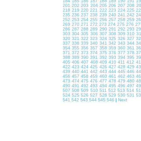
184
185
186
187
188
189
190
191
1
201
202
203
204
205
206
207
208
2
218
219
220
221
222
223
224
225
2
235
236
237
238
239
240
241
242
2
252
253
254
255
256
257
258
259
2
269
270
271
272
273
274
275
276
2
286
287
288
289
290
291
292
293
2
303
304
305
306
307
308
309
310
3
320
321
322
323
324
325
326
327
3
337
338
339
340
341
342
343
344
3
354
355
356
357
358
359
360
361
3
371
372
373
374
375
376
377
378
3
388
389
390
391
392
393
394
395
3
405
406
407
408
409
410
411
412
4
422
423
424
425
426
427
428
429
4
439
440
441
442
443
444
445
446
4
456
457
458
459
460
461
462
463
4
473
474
475
476
477
478
479
480
4
490
491
492
493
494
495
496
497
4
507
508
509
510
511
512
513
514
5
524
525
526
527
528
529
530
531
5
541
542
543
544
545
546
|
Next