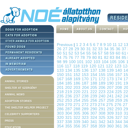
Previous
|
1
2
3
4
5
6
7
8
9
10
11
12
1
26
27
28
29
30
31
32
33
34
35
36
37
50
51
52
53
54
55
56
57
58
59
60
61
74
75
76
77
78
79
80
81
82
83
84
85
98
99
100
101
102
103
104
105
106
116
117
118
119
120
121
122
123
1
133
134
135
136
137
138
139
140
1
150
151
152
153
154
155
156
157
1
167
168
169
170
171
172
173
174
1
ANIMAL STORIES
184
185
186
187
188
189
190
191
1
201
202
203
204
205
206
207
208
2
SHELTER AT SZERGÉNY
218
219
220
221
222
223
224
225
2
ANIMAL NEWS
235
236
237
238
239
240
241
242
2
252
253
254
255
256
257
258
259
2
ADOPTION STORIES
269
270
271
272
273
274
275
276
2
THE SHELTER HELPER PROJECT
286
287
288
289
290
291
292
293
2
303
304
305
306
307
308
309
310
3
CELEBRITY SUPPORTERS
320
321
322
323
324
325
326
327
3
PRESS
337
338
339
340
341
342
343
344
3
354
355
356
357
358
359
360
361
3
EDUCATION