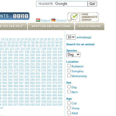
Magyar
Deutsch
animal/page
7
18
19
20
21
22
23
24
25
26
27
28
29
30
31
32
33
50
51
52
53
54
55
56
57
58
59
60
61
62
63
64
65
Search for an animal
82
83
84
85
86
87
88
89
90
91
92
93
94
95
96
97
110
111
112
113
114
115
116
117
118
119
120
121
Species
33
134
135
136
137
138
139
140
141
142
143
144
56
157
158
159
160
161
162
163
164
165
166
167
79
180
181
182
183
184
185
186
187
188
189
190
02
203
204
205
206
207
208
209
210
211
212
213
Location
25
226
227
228
229
230
231
232
233
234
235
236
Budapest
48
249
250
251
252
253
254
255
256
257
258
259
71
272
273
274
275
276
277
278
279
280
281
282
Szergény
94
295
296
297
298
299
300
301
302
303
304
305
Minimenhely
17
318
319
320
321
322
323
324
325
326
327
328
40
341
342
343
344
345
346
347
348
349
350
351
Sex
63
364
365
366
367
368
369
370
371
372
373
374
86
387
388
389
390
391
392
393
394
395
396
397
Dog
09
410
411
412
413
414
415
416
417
418
419
420
32
433
434
435
436
437
438
439
440
441
442
443
Bitch
55
456
457
458
459
460
461
462
463
464
465
466
78
479
480
481
482
483
484
485
486
487
488
489
Age
01
502
503
504
505
506
507
508
509
510
511
512
Cub
24
525
526
527
528
529
530
531
532
533
534
535
xt
Young
Adult