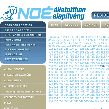
Previous
|
1
2
3
4
5
6
7
8
9
10
11
12
13
14
15
16
1
34
35
36
37
38
39
40
41
42
43
44
45
46
47
48
49
66
67
68
69
70
71
72
73
74
75
76
77
78
79
80
81
98
99
100
101
102
103
104
105
106
107
108
109
122
123
124
125
126
127
128
129
130
131
132
1
145
146
147
148
149
150
151
152
153
154
155
1
168
169
170
171
172
173
174
175
176
177
178
1
191
192
193
194
195
196
197
198
199
200
201
2
214
215
216
217
218
219
220
221
222
223
224
2
237
238
239
240
241
242
243
244
245
246
247
2
260
261
262
263
264
265
266
267
268
269
270.
2
283
284
285
286
287
288
289
290
291
292
293
2
ANIMAL STORIES
306
307
308
309
310
311
312
313
314
315
316
3
329
330
331
332
333
334
335
336
337
338
339
3
SHELTER AT SZERGÉNY
352
353
354
355
356
357
358
359
360
361
362
3
ANIMAL NEWS
375
376
377
378
379
380
381
382
383
384
385
3
398
399
400
401
402
403
404
405
406
407
408
4
ADOPTION STORIES
421
422
423
424
425
426
427
428
429
430
431
4
444
445
446
447
448
449
450
451
452
453
454
4
THE SHELTER HELPER PROJECT
467
468
469
470
471
472
473
474
475
476
477
4
490
491
492
493
494
495
496
497
498
499
500
5
CELEBRITY SUPPORTERS
513
514
515
516
517
518
519
520
521
522
523
5
536
537
538
539
540
541
542
543
544
545
546
|
Ne
PRESS
EDUCATION