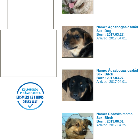
Name: Ágasbogas család
Sex: Dog
Born: 2017.03.27.
Arrived: 2017.04.01.
Name: Ágasbogas család 
Sex: Bitch
Born: 2017.03.27.
Arrived: 2017.04.01.
Name: Csacska mama
Sex: Bitch
Born: 2013.06.01.
Arrived: 2017.04.25.