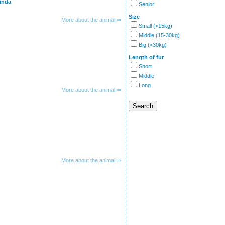
inda
Senior
Size
More about the animal ⇒
Small (<15kg)
Middle (15-30kg)
Big (<30kg)
Length of fur
Short
Middle
Long
More about the animal ⇒
More about the animal ⇒