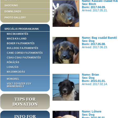
Name: Kaszáló család Kik
Sex: Bitch
SHOCKING
Born: 2017.04.09.
Arrived: 2017.05.21.
DOWNLOADS
PHOTO GALLERY
SPECIÁLIS PROGRAMJAINK
MACSKAMENTÉS
Name: Bag család Bandó
MACS-KA-LAND
Sex: Dog
BOXER FAJTAMENTÉS
Born: 2017.05.08.
Arrived: 2017.06.23.
BULLDOG FAJTAMENTÉS
CANE CORSO FAJTAMENTÉS
CSAU-CSAU FAJTAMENTÉS
RÓKÁZÁS
LOVAZÁS
MAJOMKODÁS
Name: Brian
Sex: Dog
MONGREL
Born: 2015.01.01.
VOLT EGYSZER EGY
Arrived: 2017.02.14.
MINIMENHELY
Name: Lóhere
Sex: Dog
Born: 2015.05.01.