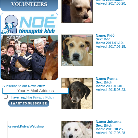
Arrived: 2017.05.20.
Name: Fidó
Sex: Dog
Born: 2017.01.10.
Arrived: 2017.06.15.
Name: Penna
Sex: Bitch
Subscribe to our Newsletter:
Born: 2006.01.01.
Arrived: 2015.03.23.
I have read the
Privacy Policy
Name: Johanna
Sex: Bitch
KeverékKutya Webshop
Born: 2015.10.25.
Arrived: 2017.03.28.