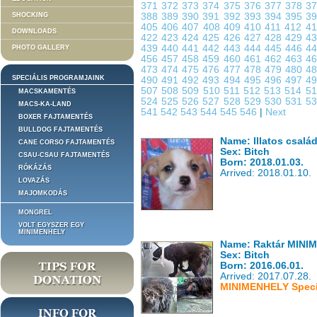
371
372
373
374
375
376
377
378
3
SHOCKING
388
389
390
391
392
393
394
395
3
405
406
407
408
409
410
411
412
4
DOWNLOADS
422
423
424
425
426
427
428
429
4
439
440
441
442
443
444
445
446
4
PHOTO GALLERY
456
457
458
459
460
461
462
463
4
473
474
475
476
477
478
479
480
4
SPECIÁLIS PROGRAMJAINK
490
491
492
493
494
495
496
497
4
507
508
509
510
511
512
513
514
5
MACSKAMENTÉS
524
525
526
527
528
529
530
531
5
MACS-KA-LAND
541
542
543
544
545
546
|
Next
BOXER FAJTAMENTÉS
BULLDOG FAJTAMENTÉS
Name: Illatos család
CANE CORSO FAJTAMENTÉS
Sex: Bitch
CSAU-CSAU FAJTAMENTÉS
Born: 2018.01.03.
RÓKÁZÁS
Arrived: 2018.01.10.
LOVAZÁS
MAJOMKODÁS
MONGREL
VOLT EGYSZER EGY
MINIMENHELY
Name: Raktár MINI
Sex: Bitch
Born: 2016.06.01.
Arrived: 2017.07.28.
MINIMENHELY Specia