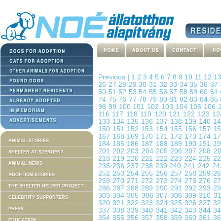
Previous
|
1
2
3
4
5
6
7
8
9
10
11
12
1
26
27
28
29
30
31
32
33
34
35
36
37
50
51
52
53
54
55
56
57
58
59
60
61
74
75
76
77
78
79
80
81
82
83
84
85
98
99
100
101
102
103
104
105
106
116
117
118
119
120
121
122
123
1
133
134
135
136
137
138
139
140
1
150
151
152
153
154
155
156
157
1
167
168
169
170
171
172
173
174
1
ANIMAL STORIES
184
185
186
187
188
189
190
191
1
201
202
203
204
205
206
207
208
2
SHELTER AT SZERGÉNY
218
219
220
221
222
223
224
225
2
ANIMAL NEWS
235
236
237
238
239
240
241
242
2
252
253
254
255
256
257
258
259
2
ADOPTION STORIES
269
270
271
272
273
274
275
276
2
THE SHELTER HELPER PROJECT
286
287
288
289
290
291
292
293
2
303
304
305
306
307
308
309
310
3
CELEBRITY SUPPORTERS
320
321
322
323
324
325
326
327
3
PRESS
337
338
339
340
341
342
343
344
3
354
355
356
357
358
359
360
361
3
EDUCATION