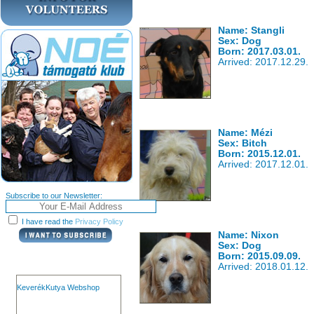
Name: Stangli
Sex: Dog
Born: 2017.03.01.
Arrived: 2017.12.29.
Name: Mézi
Sex: Bitch
Born: 2015.12.01.
Arrived: 2017.12.01.
Subscribe to our Newsletter:
I have read the
Privacy Policy
Name: Nixon
Sex: Dog
Born: 2015.09.09.
Arrived: 2018.01.12.
KeverékKutya Webshop