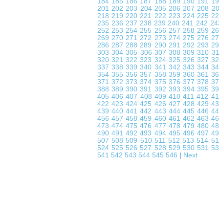
184
185
186
187
188
189
190
191
1
201
202
203
204
205
206
207
208
2
218
219
220
221
222
223
224
225
2
235
236
237
238
239
240
241
242
2
252
253
254
255
256
257
258
259
2
269
270
271
272
273
274
275
276
2
286
287
288
289
290
291
292
293
2
303
304
305
306
307
308
309
310
3
320
321
322
323
324
325
326
327
3
337
338
339
340
341
342
343
344
3
354
355
356
357
358
359
360
361
3
371
372
373
374
375
376
377
378
3
388
389
390
391
392
393
394
395
3
405
406
407
408
409
410
411
412
4
422
423
424
425
426
427
428
429
4
439
440
441
442
443
444
445
446
4
456
457
458
459
460
461
462
463
4
473
474
475
476
477
478
479
480
4
490
491
492
493
494
495
496
497
4
507
508
509
510
511
512
513
514
5
524
525
526
527
528
529
530
531
5
541
542
543
544
545
546
|
Next