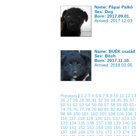
Name: Pápai Palkó
Sex: Dog
Born: 2017.09.01.
Arrived: 2017.12.03.
Name: BUÉK család 
Sex: Bitch
Born: 2017.11.10.
Arrived: 2018.01.05.
Previous
|
1
2
3
4
5
6
7
8
9
10
11
12
1
26
27
28
29
30
31
32
33
34
35
36
37
50
51
52
53
54
55
56
57
58
59
60
61
74
75
76
77
78
79
80
81
82
83
84
85
98
99
100
101
102
103
104
105
106
116
117
118
119
120
121
122
123
1
133
134
135
136
137
138
139
140
1
150
151
152
153
154
155
156
157
1
167
168
169
170
171
172
173
174
1