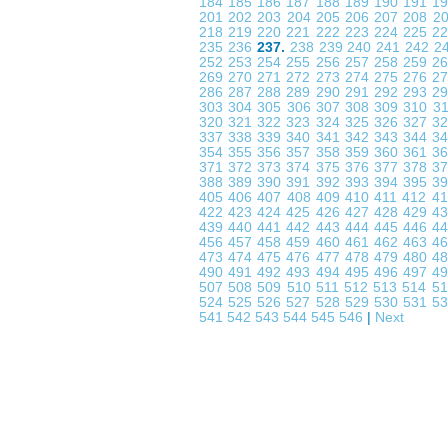
184
185
186
187
188
189
190
191
1
201
202
203
204
205
206
207
208
2
218
219
220
221
222
223
224
225
2
235
236
237.
238
239
240
241
242
2
252
253
254
255
256
257
258
259
2
269
270
271
272
273
274
275
276
2
286
287
288
289
290
291
292
293
2
303
304
305
306
307
308
309
310
3
320
321
322
323
324
325
326
327
3
337
338
339
340
341
342
343
344
3
354
355
356
357
358
359
360
361
3
371
372
373
374
375
376
377
378
3
388
389
390
391
392
393
394
395
3
405
406
407
408
409
410
411
412
4
422
423
424
425
426
427
428
429
4
439
440
441
442
443
444
445
446
4
456
457
458
459
460
461
462
463
4
473
474
475
476
477
478
479
480
4
490
491
492
493
494
495
496
497
4
507
508
509
510
511
512
513
514
5
524
525
526
527
528
529
530
531
5
541
542
543
544
545
546
|
Next