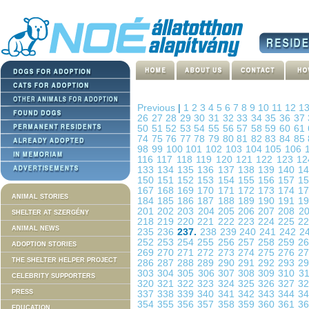
Previous
|
1
2
3
4
5
6
7
8
9
10
11
12
1
26
27
28
29
30
31
32
33
34
35
36
37
50
51
52
53
54
55
56
57
58
59
60
61
74
75
76
77
78
79
80
81
82
83
84
85
98
99
100
101
102
103
104
105
106
116
117
118
119
120
121
122
123
1
133
134
135
136
137
138
139
140
1
150
151
152
153
154
155
156
157
1
167
168
169
170
171
172
173
174
1
ANIMAL STORIES
184
185
186
187
188
189
190
191
1
201
202
203
204
205
206
207
208
2
SHELTER AT SZERGÉNY
218
219
220
221
222
223
224
225
2
ANIMAL NEWS
235
236
237.
238
239
240
241
242
2
252
253
254
255
256
257
258
259
2
ADOPTION STORIES
269
270
271
272
273
274
275
276
2
THE SHELTER HELPER PROJECT
286
287
288
289
290
291
292
293
2
303
304
305
306
307
308
309
310
3
CELEBRITY SUPPORTERS
320
321
322
323
324
325
326
327
3
PRESS
337
338
339
340
341
342
343
344
3
354
355
356
357
358
359
360
361
3
EDUCATION