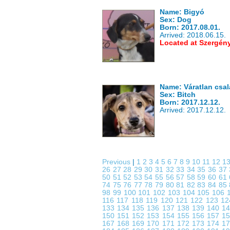
Name: Bigyó
Sex: Dog
Born: 2017.08.01.
Arrived: 2018.06.15.
Located at Szergén
Name: Váratlan csal
Sex: Bitch
Born: 2017.12.12.
Arrived: 2017.12.12.
Previous
|
1
2
3
4
5
6
7
8
9
10
11
12
1
26
27
28
29
30
31
32
33
34
35
36
37
50
51
52
53
54
55
56
57
58
59
60
61
74
75
76
77
78
79
80
81
82
83
84
85
98
99
100
101
102
103
104
105
106
116
117
118
119
120
121
122
123
1
133
134
135
136
137
138
139
140
1
150
151
152
153
154
155
156
157
1
167
168
169
170
171
172
173
174
1