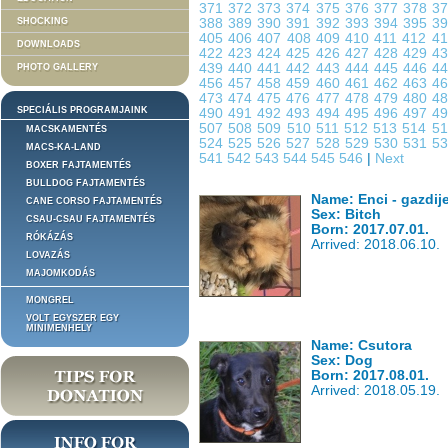
371
372
373
374
375
376
377
378
3
SHOCKING
388
389
390
391
392
393
394
395
3
405
406
407
408
409
410
411
412
4
DOWNLOADS
422
423
424
425
426
427
428
429
4
439
440
441
442
443
444
445
446
4
PHOTO GALLERY
456
457
458
459
460
461
462
463
4
473
474
475
476
477
478
479
480
4
SPECIÁLIS PROGRAMJAINK
490
491
492
493
494
495
496
497
4
507
508
509
510
511
512
513
514
5
MACSKAMENTÉS
524
525
526
527
528
529
530
531
5
MACS-KA-LAND
541
542
543
544
545
546
|
Next
BOXER FAJTAMENTÉS
BULLDOG FAJTAMENTÉS
Name: Enci - gazdije
CANE CORSO FAJTAMENTÉS
Sex: Bitch
CSAU-CSAU FAJTAMENTÉS
Born: 2017.07.01.
RÓKÁZÁS
Arrived: 2018.06.10.
LOVAZÁS
MAJOMKODÁS
MONGREL
VOLT EGYSZER EGY
MINIMENHELY
Name: Csutora
Sex: Dog
Born: 2017.08.01.
Arrived: 2018.05.19.