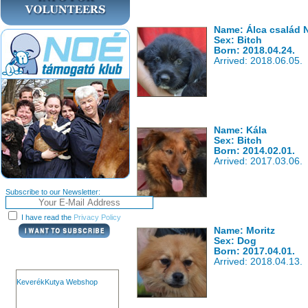
Name: Álca család 
Sex: Bitch
Born: 2018.04.24.
Arrived: 2018.06.05.
Name: Kála
Sex: Bitch
Born: 2014.02.01.
Arrived: 2017.03.06.
Subscribe to our Newsletter:
I have read the
Privacy Policy
Name: Moritz
Sex: Dog
Born: 2017.04.01.
Arrived: 2018.04.13.
KeverékKutya Webshop