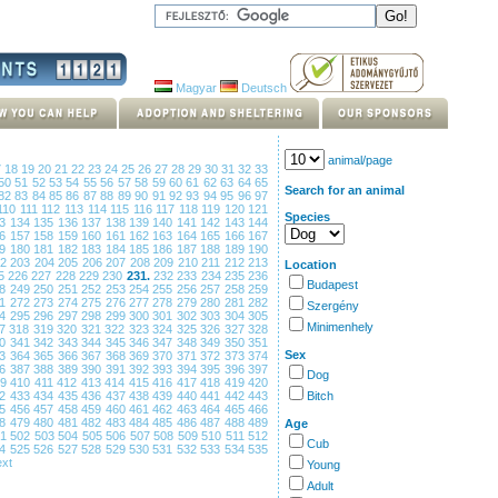
Magyar
Deutsch
animal/page
7
18
19
20
21
22
23
24
25
26
27
28
29
30
31
32
33
50
51
52
53
54
55
56
57
58
59
60
61
62
63
64
65
Search for an animal
82
83
84
85
86
87
88
89
90
91
92
93
94
95
96
97
110
111
112
113
114
115
116
117
118
119
120
121
Species
33
134
135
136
137
138
139
140
141
142
143
144
56
157
158
159
160
161
162
163
164
165
166
167
79
180
181
182
183
184
185
186
187
188
189
190
02
203
204
205
206
207
208
209
210
211
212
213
Location
5
226
227
228
229
230
231.
232
233
234
235
236
Budapest
48
249
250
251
252
253
254
255
256
257
258
259
71
272
273
274
275
276
277
278
279
280
281
282
Szergény
94
295
296
297
298
299
300
301
302
303
304
305
Minimenhely
17
318
319
320
321
322
323
324
325
326
327
328
40
341
342
343
344
345
346
347
348
349
350
351
Sex
63
364
365
366
367
368
369
370
371
372
373
374
86
387
388
389
390
391
392
393
394
395
396
397
Dog
09
410
411
412
413
414
415
416
417
418
419
420
32
433
434
435
436
437
438
439
440
441
442
443
Bitch
55
456
457
458
459
460
461
462
463
464
465
466
78
479
480
481
482
483
484
485
486
487
488
489
Age
01
502
503
504
505
506
507
508
509
510
511
512
Cub
24
525
526
527
528
529
530
531
532
533
534
535
xt
Young
Adult