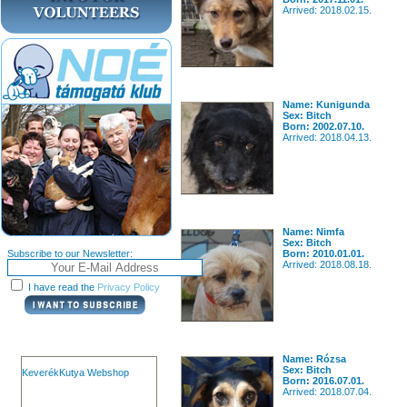
Arrived: 2018.02.15.
Name: Kunigunda
Sex: Bitch
Born: 2002.07.10.
Arrived: 2018.04.13.
Name: Nimfa
Sex: Bitch
Subscribe to our Newsletter:
Born: 2010.01.01.
Arrived: 2018.08.18.
I have read the
Privacy Policy
Name: Rózsa
Sex: Bitch
KeverékKutya Webshop
Born: 2016.07.01.
Arrived: 2018.07.04.