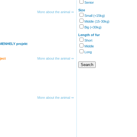
Senior
Size
More about the animal ⇒
Small (<15kg)
Middle (15-30kg)
Big (<30kg)
Length of fur
Short
IMENHELY projekt
Middle
Long
ject
More about the animal ⇒
More about the animal ⇒