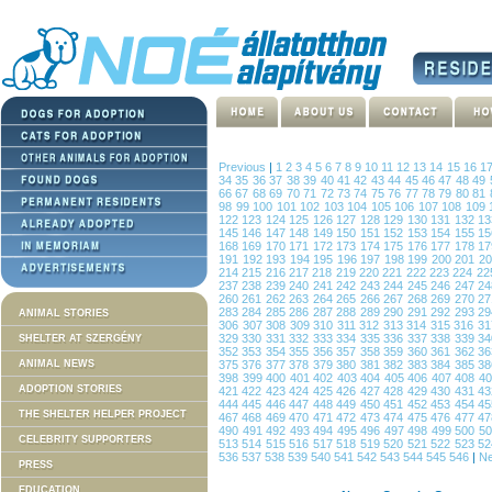
Previous
|
1
2
3
4
5
6
7
8
9
10
11
12
13
14
15
16
1
34
35
36
37
38
39
40
41
42
43
44
45
46
47
48
49
66
67
68
69
70
71
72
73
74
75
76
77
78
79
80
81
98
99
100
101
102
103
104
105
106
107
108
109
122
123
124
125
126
127
128
129
130
131
132
1
145
146
147
148
149
150
151
152
153
154
155
1
168
169
170
171
172
173
174
175
176
177
178
1
191
192
193
194
195
196
197
198
199
200
201
2
214
215
216
217
218
219
220
221
222
223
224
22
237
238
239
240
241
242
243
244
245
246
247
2
260
261
262
263
264
265
266
267
268
269
270
2
283
284
285
286
287
288
289
290
291
292
293
2
ANIMAL STORIES
306
307
308
309
310
311
312
313
314
315
316
3
329
330
331
332
333
334
335
336
337
338
339
3
SHELTER AT SZERGÉNY
352
353
354
355
356
357
358
359
360
361
362
3
ANIMAL NEWS
375
376
377
378
379
380
381
382
383
384
385
3
398
399
400
401
402
403
404
405
406
407
408
4
ADOPTION STORIES
421
422
423
424
425
426
427
428
429
430
431
4
444
445
446
447
448
449
450
451
452
453
454
4
THE SHELTER HELPER PROJECT
467
468
469
470
471
472
473
474
475
476
477
4
490
491
492
493
494
495
496
497
498
499
500
5
CELEBRITY SUPPORTERS
513
514
515
516
517
518
519
520
521
522
523
5
536
537
538
539
540
541
542
543
544
545
546
|
Ne
PRESS
EDUCATION