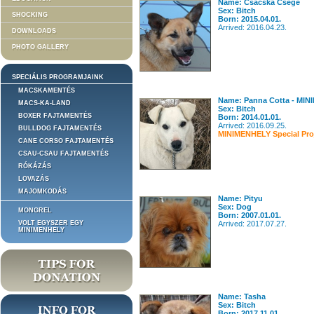
Name: Csacska Csege
Sex: Bitch
SHOCKING
Born: 2015.04.01.
Arrived: 2016.04.23.
DOWNLOADS
PHOTO GALLERY
SPECIÁLIS PROGRAMJAINK
MACSKAMENTÉS
Name: Panna Cotta - MIN
MACS-KA-LAND
Sex: Bitch
BOXER FAJTAMENTÉS
Born: 2014.01.01.
Arrived: 2016.09.25.
BULLDOG FAJTAMENTÉS
MINIMENHELY Special Pro
CANE CORSO FAJTAMENTÉS
CSAU-CSAU FAJTAMENTÉS
RÓKÁZÁS
LOVAZÁS
MAJOMKODÁS
Name: Pityu
Sex: Dog
MONGREL
Born: 2007.01.01.
VOLT EGYSZER EGY
Arrived: 2017.07.27.
MINIMENHELY
Name: Tasha
Sex: Bitch
Born: 2017.11.01.