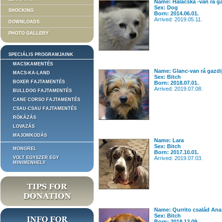
Name: Halacska -van rá ga
Sex: Dog
SHOCKING
Born: 2014.06.01.
Arrived: 2019.05.11.
DOWNLOADS
PHOTO GALLERY
SPECIÁLIS PROGRAMJAINK
MACSKAMENTÉS
Name: Glanc-van rá gazdij
MACS-KA-LAND
Sex: Bitch
BOXER FAJTAMENTÉS
Born: 2018.07.01.
Arrived: 2019.07.08.
BULLDOG FAJTAMENTÉS
CANE CORSO FAJTAMENTÉS
CSAU-CSAU FAJTAMENTÉS
RÓKÁZÁS
LOVAZÁS
MAJOMKODÁS
Name: Lara
Sex: Bitch
MONGREL
Born: 2017.10.01.
VOLT EGYSZER EGY
Arrived: 2019.07.03.
MINIMENHELY
Name: Qurrito család Ana
Sex: Bitch
Born: 2018.12.09.