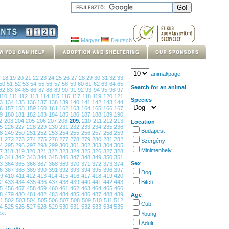
Magyar
Deutsch
animal/page
7
18
19
20
21
22
23
24
25
26
27
28
29
30
31
32
33
50
51
52
53
54
55
56
57
58
59
60
61
62
63
64
65
Search for an animal
82
83
84
85
86
87
88
89
90
91
92
93
94
95
96
97
110
111
112
113
114
115
116
117
118
119
120
121
Species
33
134
135
136
137
138
139
140
141
142
143
144
56
157
158
159
160
161
162
163
164
165
166
167
79
180
181
182
183
184
185
186
187
188
189
190
02
203
204
205
206
207
208
209.
210
211
212
213
Location
25
226
227
228
229
230
231
232
233
234
235
236
Budapest
48
249
250
251
252
253
254
255
256
257
258
259
71
272
273
274
275
276
277
278
279
280
281
282
Szergény
94
295
296
297
298
299
300
301
302
303
304
305
Minimenhely
17
318
319
320
321
322
323
324
325
326
327
328
40
341
342
343
344
345
346
347
348
349
350
351
Sex
63
364
365
366
367
368
369
370
371
372
373
374
86
387
388
389
390
391
392
393
394
395
396
397
Dog
09
410
411
412
413
414
415
416
417
418
419
420
32
433
434
435
436
437
438
439
440
441
442
443
Bitch
55
456
457
458
459
460
461
462
463
464
465
466
78
479
480
481
482
483
484
485
486
487
488
489
Age
01
502
503
504
505
506
507
508
509
510
511
512
Cub
24
525
526
527
528
529
530
531
532
533
534
535
xt
Young
Adult