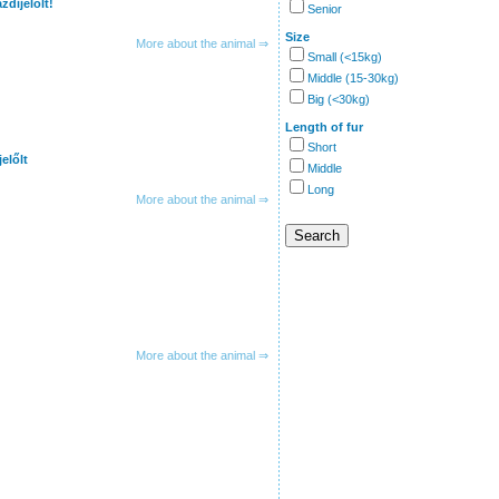
zdijelőlt!
Senior
Size
More about the animal ⇒
Small (<15kg)
Middle (15-30kg)
Big (<30kg)
Length of fur
Short
előlt
Middle
Long
More about the animal ⇒
More about the animal ⇒