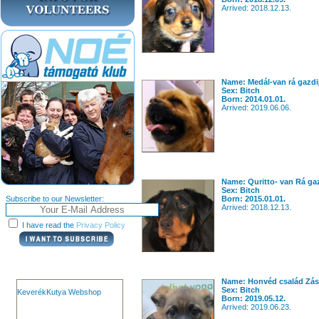
Arrived: 2018.12.13.
Name: Medál-van rá gazdij
Sex: Bitch
Born: 2014.01.01.
Arrived: 2019.06.06.
Name: Quritto- van Rá gaz
Sex: Bitch
Subscribe to our Newsletter:
Born: 2015.01.01.
Arrived: 2018.12.13.
I have read the
Privacy Policy
Name: Honvéd család Zás
Sex: Bitch
KeverékKutya Webshop
Born: 2019.05.12.
Arrived: 2019.06.23.