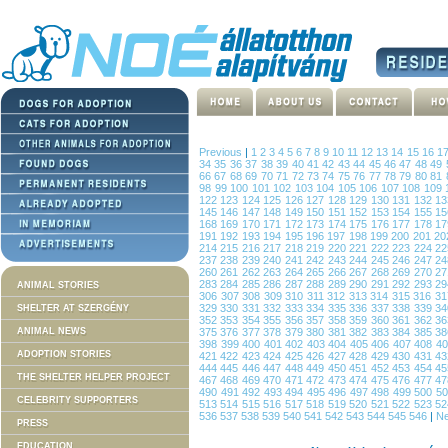
Previous
|
1
2
3
4
5
6
7
8
9
10
11
12
13
14
15
16
1
34
35
36
37
38
39
40
41
42
43
44
45
46
47
48
49
66
67
68
69
70
71
72
73
74
75
76
77
78
79
80
81
98
99
100
101
102
103
104
105
106
107
108
109
122
123
124
125
126
127
128
129
130
131
132
1
145
146
147
148
149
150
151
152
153
154
155
1
168
169
170
171
172
173
174
175
176
177
178
1
191
192
193
194
195
196
197
198
199
200
201
2
214
215
216
217
218
219
220
221
222
223
224
2
237
238
239
240
241
242
243
244
245
246
247
2
260
261
262
263
264
265
266
267
268
269
270
2
283
284
285
286
287
288
289
290
291
292
293
2
ANIMAL STORIES
306
307
308
309
310
311
312
313
314
315
316
3
329
330
331
332
333
334
335
336
337
338
339
3
SHELTER AT SZERGÉNY
352
353
354
355
356
357
358
359
360
361
362
3
ANIMAL NEWS
375
376
377
378
379
380
381
382
383
384
385
3
398
399
400
401
402
403
404
405
406
407
408
4
ADOPTION STORIES
421
422
423
424
425
426
427
428
429
430
431
4
444
445
446
447
448
449
450
451
452
453
454
4
THE SHELTER HELPER PROJECT
467
468
469
470
471
472
473
474
475
476
477
4
490
491
492
493
494
495
496
497
498
499
500
5
CELEBRITY SUPPORTERS
513
514
515
516
517
518
519
520
521
522
523
5
536
537
538
539
540
541
542
543
544
545
546
|
Ne
PRESS
EDUCATION