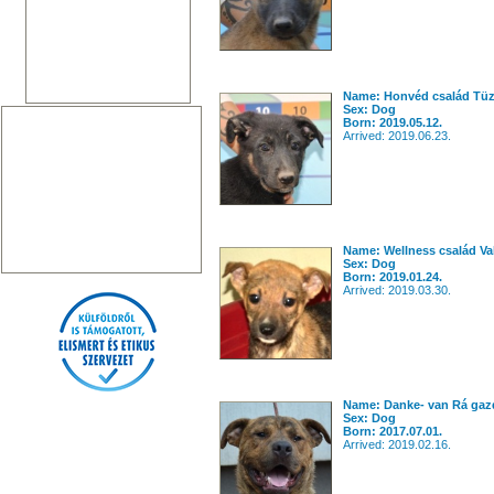
Name: Honvéd család Tüz
Sex: Dog
Born: 2019.05.12.
Arrived: 2019.06.23.
Name: Wellness család Va
Sex: Dog
Born: 2019.01.24.
Arrived: 2019.03.30.
Name: Danke- van Rá gazdi
Sex: Dog
Born: 2017.07.01.
Arrived: 2019.02.16.