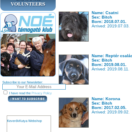
Name: Csatni
Sex: Bitch
Born: 2018.07.01.
Arrived: 2019.07.03.
Name: Reptér csalá
Sex: Bitch
Born: 2019.08.01.
Arrived: 2019.08.11.
Subscribe to our Newsletter:
I have read the
Privacy Policy
Name: Korona
Sex: Bitch
Born: 2017.02.05.
Arrived: 2019.09.02.
KeverékKutya Webshop