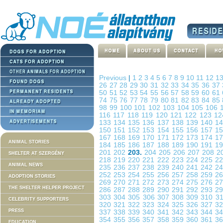
Previous
|
1
2
3
4
5
6
7
8
9
10
11
12
1
26
27
28
29
30
31
32
33
34
35
36
37
50
51
52
53
54
55
56
57
58
59
60
61
74
75
76
77
78
79
80
81
82
83
84
85
98
99
100
101
102
103
104
105
106
116
117
118
119
120
121
122
123
1
133
134
135
136
137
138
139
140
1
150
151
152
153
154
155
156
157
1
167
168
169
170
171
172
173
174
1
ANIMAL STORIES
184
185
186
187
188
189
190
191
1
201
202
203.
204
205
206
207
208
2
SHELTER AT SZERGÉNY
218
219
220
221
222
223
224
225
2
ANIMAL NEWS
235
236
237
238
239
240
241
242
2
252
253
254
255
256
257
258
259
2
ADOPTION STORIES
269
270
271
272
273
274
275
276
2
THE SHELTER HELPER PROJECT
286
287
288
289
290
291
292
293
2
303
304
305
306
307
308
309
310
3
CELEBRITY SUPPORTERS
320
321
322
323
324
325
326
327
3
PRESS
337
338
339
340
341
342
343
344
3
354
355
356
357
358
359
360
361
3
EDUCATION