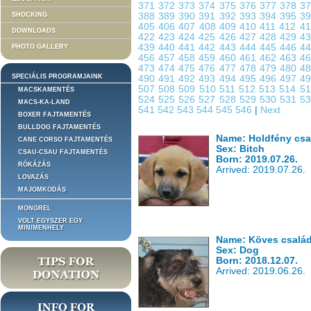
371
372
373
374
375
376
377
378
3
SHOCKING
388
389
390
391
392
393
394
395
3
405
406
407
408
409
410
411
412
4
DOWNLOADS
422
423
424
425
426
427
428
429
4
439
440
441
442
443
444
445
446
4
PHOTO GALLERY
456
457
458
459
460
461
462
463
4
473
474
475
476
477
478
479
480
4
SPECIÁLIS PROGRAMJAINK
490
491
492
493
494
495
496
497
4
507
508
509
510
511
512
513
514
5
MACSKAMENTÉS
524
525
526
527
528
529
530
531
5
MACS-KA-LAND
541
542
543
544
545
546
|
Next
BOXER FAJTAMENTÉS
BULLDOG FAJTAMENTÉS
Name: Holdfény csa
CANE CORSO FAJTAMENTÉS
Sex: Bitch
CSAU-CSAU FAJTAMENTÉS
Born: 2019.07.26.
RÓKÁZÁS
Arrived: 2019.07.26.
LOVAZÁS
MAJOMKODÁS
MONGREL
VOLT EGYSZER EGY
MINIMENHELY
Name: Köves csalá
Sex: Dog
Born: 2018.12.07.
Arrived: 2019.06.26.