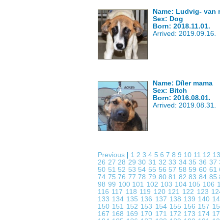
Name: Ludvig- van rá
Sex: Dog
Born: 2018.11.01.
Arrived: 2019.09.16.
Name: Díler mama
Sex: Bitch
Born: 2016.08.01.
Arrived: 2019.08.31.
Previous
|
1
2
3
4
5
6
7
8
9
10
11
12
1
26
27
28
29
30
31
32
33
34
35
36
37
50
51
52
53
54
55
56
57
58
59
60
61
74
75
76
77
78
79
80
81
82
83
84
85
98
99
100
101
102
103
104
105
106
116
117
118
119
120
121
122
123
1
133
134
135
136
137
138
139
140
1
150
151
152
153
154
155
156
157
1
167
168
169
170
171
172
173
174
1