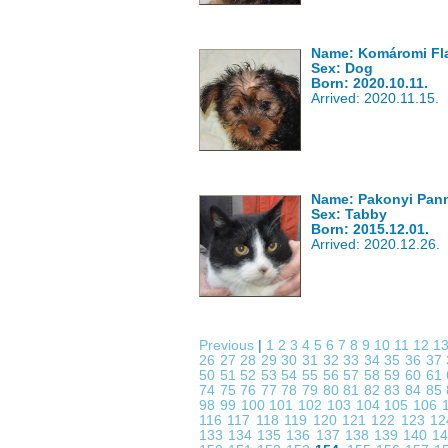
Name: Komáromi Flan
Sex: Dog
Born: 2020.10.11.
Arrived: 2020.11.15.
Name: Pakonyi Pan
Sex: Tabby
Born: 2015.12.01.
Arrived: 2020.12.26.
Previous
|
1
2
3
4
5
6
7
8
9
10
11
12
1
26
27
28
29
30
31
32
33
34
35
36
37
50
51
52
53
54
55
56
57
58
59
60
61
74
75
76
77
78
79
80
81
82
83
84
85
98
99
100
101
102
103
104
105
106
116
117
118
119
120
121
122
123
1
133
134
135
136
137
138
139
140
1