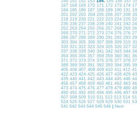
150
151
152
153
154.
155
156
157
1
167
168
169
170
171
172
173
174
1
184
185
186
187
188
189
190
191
1
201
202
203
204
205
206
207
208
2
218
219
220
221
222
223
224
225
2
235
236
237
238
239
240
241
242
2
252
253
254
255
256
257
258
259
2
269
270
271
272
273
274
275
276
2
286
287
288
289
290
291
292
293
2
303
304
305
306
307
308
309
310
3
320
321
322
323
324
325
326
327
3
337
338
339
340
341
342
343
344
3
354
355
356
357
358
359
360
361
3
371
372
373
374
375
376
377
378
3
388
389
390
391
392
393
394
395
3
405
406
407
408
409
410
411
412
4
422
423
424
425
426
427
428
429
4
439
440
441
442
443
444
445
446
4
456
457
458
459
460
461
462
463
4
473
474
475
476
477
478
479
480
4
490
491
492
493
494
495
496
497
4
507
508
509
510
511
512
513
514
5
524
525
526
527
528
529
530
531
5
541
542
543
544
545
546
|
Next