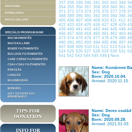
337
338
339
340
341
342
343
344
3
SHOCKING
354
355
356
357
358
359
360
361
3
371
372
373
374
375
376
377
378
3
DOWNLOADS
388
389
390
391
392
393
394
395
3
405
406
407
408
409
410
411
412
4
PHOTO GALLERY
422
423
424
425
426
427
428
429
4
439
440
441
442
443
444
445
446
4
SPECIÁLIS PROGRAMJAINK
456
457
458
459
460
461
462
463
4
473
474
475
476
477
478
479
480
4
MACSKAMENTÉS
490
491
492
493
494
495
496
497
4
MACS-KA-LAND
507
508
509
510
511
512
513
514
5
BOXER FAJTAMENTÉS
524
525
526
527
528
529
530
531
5
BULLDOG FAJTAMENTÉS
541
542
543
544
545
546
|
Next
CANE CORSO FAJTAMENTÉS
CSAU-CSAU FAJTAMENTÉS
Name: Komáromi Bati
RÓKÁZÁS
Sex: Dog
LOVAZÁS
Born: 2020.10.04.
Arrived: 2020.11.15.
MAJOMKODÁS
MONGREL
VOLT EGYSZER EGY
MINIMENHELY
Name: Deres család
Sex: Dog
Born: 2020.09.28.
Arrived: 2021.01.03.