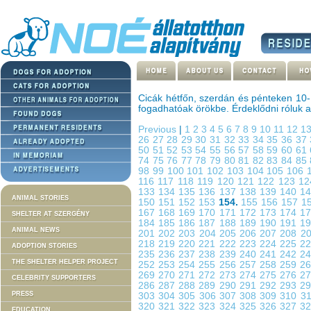
Cicák hétfőn, szerdán és pénteken 10-
fogadhatóak örökbe. Érdeklődni róluk 
Previous
|
1
2
3
4
5
6
7
8
9
10
11
12
1
26
27
28
29
30
31
32
33
34
35
36
37
50
51
52
53
54
55
56
57
58
59
60
61
74
75
76
77
78
79
80
81
82
83
84
85
98
99
100
101
102
103
104
105
106
116
117
118
119
120
121
122
123
1
133
134
135
136
137
138
139
140
1
ANIMAL STORIES
150
151
152
153
154.
155
156
157
1
167
168
169
170
171
172
173
174
1
SHELTER AT SZERGÉNY
184
185
186
187
188
189
190
191
1
ANIMAL NEWS
201
202
203
204
205
206
207
208
2
218
219
220
221
222
223
224
225
2
ADOPTION STORIES
235
236
237
238
239
240
241
242
2
THE SHELTER HELPER PROJECT
252
253
254
255
256
257
258
259
2
269
270
271
272
273
274
275
276
2
CELEBRITY SUPPORTERS
286
287
288
289
290
291
292
293
2
PRESS
303
304
305
306
307
308
309
310
3
320
321
322
323
324
325
326
327
3
EDUCATION