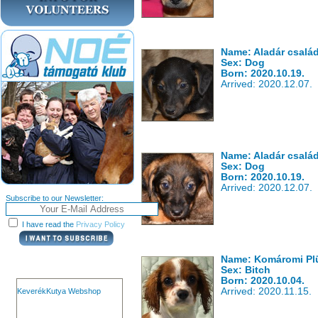
Name: Aladár család
Sex: Dog
Born: 2020.10.19.
Arrived: 2020.12.07.
Name: Aladár csalá
Sex: Dog
Born: 2020.10.19.
Arrived: 2020.12.07.
Subscribe to our Newsletter:
I have read the
Privacy Policy
Name: Komáromi Plüs
Sex: Bitch
Born: 2020.10.04.
Arrived: 2020.11.15.
KeverékKutya Webshop