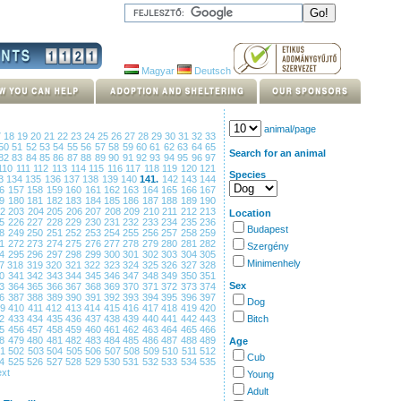
Magyar
Deutsch
animal/page
7
18
19
20
21
22
23
24
25
26
27
28
29
30
31
32
33
50
51
52
53
54
55
56
57
58
59
60
61
62
63
64
65
Search for an animal
82
83
84
85
86
87
88
89
90
91
92
93
94
95
96
97
110
111
112
113
114
115
116
117
118
119
120
121
Species
3
134
135
136
137
138
139
140
141.
142
143
144
56
157
158
159
160
161
162
163
164
165
166
167
79
180
181
182
183
184
185
186
187
188
189
190
02
203
204
205
206
207
208
209
210
211
212
213
Location
25
226
227
228
229
230
231
232
233
234
235
236
Budapest
48
249
250
251
252
253
254
255
256
257
258
259
71
272
273
274
275
276
277
278
279
280
281
282
Szergény
94
295
296
297
298
299
300
301
302
303
304
305
Minimenhely
17
318
319
320
321
322
323
324
325
326
327
328
40
341
342
343
344
345
346
347
348
349
350
351
Sex
63
364
365
366
367
368
369
370
371
372
373
374
86
387
388
389
390
391
392
393
394
395
396
397
Dog
09
410
411
412
413
414
415
416
417
418
419
420
32
433
434
435
436
437
438
439
440
441
442
443
Bitch
55
456
457
458
459
460
461
462
463
464
465
466
78
479
480
481
482
483
484
485
486
487
488
489
Age
01
502
503
504
505
506
507
508
509
510
511
512
Cub
24
525
526
527
528
529
530
531
532
533
534
535
xt
Young
Adult