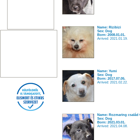
Name: Rizibizi
Sex: Dog
Born: 2008.01.01.
Arrived: 2021.01.19.
Name: Yumi
Sex: Dog
Born: 2017.07.05.
Arrived: 2021.02.22.
Name: Rozmaring család
Sex: Dog
Born: 2021.03.01.
Arrived: 2021.04.08.