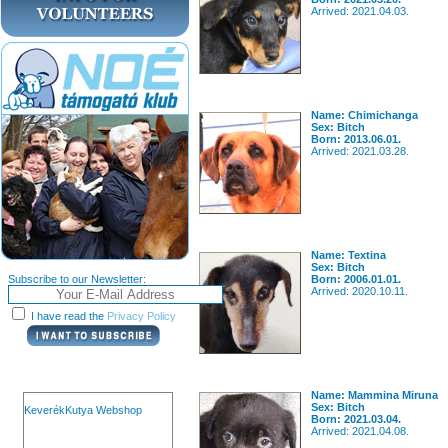
Arrived: 2021.04.03.
Name: Chimichanga
Sex: Bitch
Born: 2013.06.01.
Arrived: 2021.03.28.
Name: Textina
Sex: Bitch
Subscribe to our Newsletter:
Born: 2006.01.01.
Arrived: 2020.10.11.
I have read the
Privacy Policy
Name: Mammina Miruna
Sex: Bitch
KeverékKutya Webshop
Born: 2021.03.04.
Arrived: 2021.04.08.