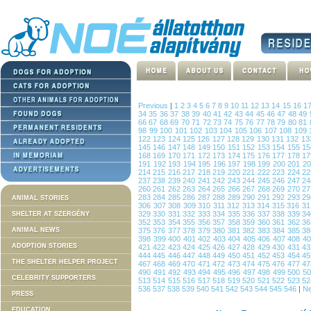
Previous
|
1
2
3
4
5
6
7
8
9
10
11
12
13
14
15
16
1
34
35
36
37
38
39
40
41
42
43
44
45
46
47
48
49
66
67
68
69
70
71
72
73
74
75
76
77
78
79
80
81
98
99
100
101
102
103
104
105
106
107
108
109
122
123
124
125
126
127
128
129
130
131
132
13
145
146
147
148
149
150
151
152
153
154
155
1
168
169
170
171
172
173
174
175
176
177
178
1
191
192
193
194
195
196
197
198
199
200
201
2
214
215
216
217
218
219
220
221
222
223
224
2
237
238
239
240
241
242
243
244
245
246
247
2
260
261
262
263
264
265
266
267
268
269
270
2
283
284
285
286
287
288
289
290
291
292
293
2
ANIMAL STORIES
306
307
308
309
310
311
312
313
314
315
316
3
329
330
331
332
333
334
335
336
337
338
339
3
SHELTER AT SZERGÉNY
352
353
354
355
356
357
358
359
360
361
362
3
ANIMAL NEWS
375
376
377
378
379
380
381
382
383
384
385
3
398
399
400
401
402
403
404
405
406
407
408
4
ADOPTION STORIES
421
422
423
424
425
426
427
428
429
430
431
4
444
445
446
447
448
449
450
451
452
453
454
4
THE SHELTER HELPER PROJECT
467
468
469
470
471
472
473
474
475
476
477
4
490
491
492
493
494
495
496
497
498
499
500
5
CELEBRITY SUPPORTERS
513
514
515
516
517
518
519
520
521
522
523
5
536
537
538
539
540
541
542
543
544
545
546
|
Ne
PRESS
EDUCATION