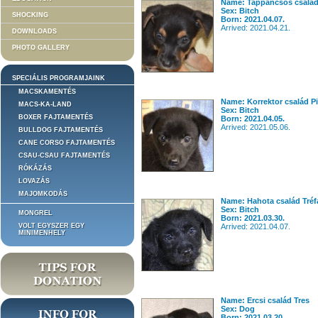
Name: Tappancsos család 
Sex: Bitch
SHOCKING
Born: 2021.04.07.
Arrived: 2021.04.21.
DOWNLOADS
PHOTO GALLERY
SPECIÁLIS PROGRAMJAINK
MACSKAMENTÉS
Name: Korrektor család 
MACS-KA-LAND
Sex: Bitch
BOXER FAJTAMENTÉS
Born: 2021.04.05.
Arrived: 2021.05.06.
BULLDOG FAJTAMENTÉS
CANE CORSO FAJTAMENTÉS
CSAU-CSAU FAJTAMENTÉS
RÓKÁZÁS
LOVAZÁS
MAJOMKODÁS
Name: Hahota család Tréf
Sex: Bitch
MONGREL
Born: 2021.03.30.
VOLT EGYSZER EGY
Arrived: 2021.04.07.
MINIMENHELY
Name: Ercsi család Tres
Sex: Dog
Born: 2021.03.20.