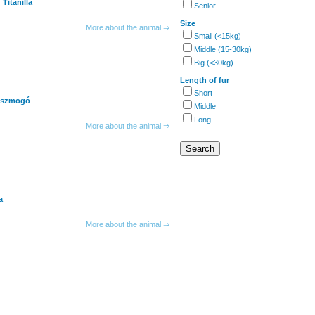
Titanilla
Senior
Size
More about the animal ⇒
Small (<15kg)
Middle (15-30kg)
Big (<30kg)
Length of fur
Short
Piszmogó
Middle
Long
More about the animal ⇒
a
More about the animal ⇒