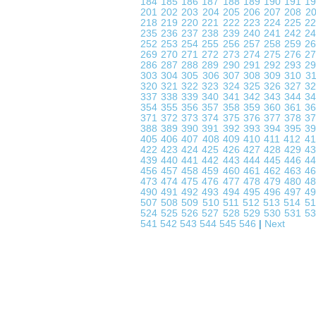
184
185
186
187
188
189
190
191
1
201
202
203
204
205
206
207
208
2
218
219
220
221
222
223
224
225
2
235
236
237
238
239
240
241
242
2
252
253
254
255
256
257
258
259
2
269
270
271
272
273
274
275
276
2
286
287
288
289
290
291
292
293
2
303
304
305
306
307
308
309
310
3
320
321
322
323
324
325
326
327
3
337
338
339
340
341
342
343
344
3
354
355
356
357
358
359
360
361
3
371
372
373
374
375
376
377
378
3
388
389
390
391
392
393
394
395
3
405
406
407
408
409
410
411
412
4
422
423
424
425
426
427
428
429
4
439
440
441
442
443
444
445
446
4
456
457
458
459
460
461
462
463
4
473
474
475
476
477
478
479
480
4
490
491
492
493
494
495
496
497
4
507
508
509
510
511
512
513
514
5
524
525
526
527
528
529
530
531
5
541
542
543
544
545
546
|
Next