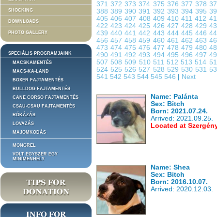
371
372
373
374
375
376
377
378
3
SHOCKING
388
389
390
391
392
393
394
395
3
405
406
407
408
409
410
411
412
4
DOWNLOADS
422
423
424
425
426
427
428
429
4
439
440
441
442
443
444
445
446
4
PHOTO GALLERY
456
457
458
459
460
461
462
463
4
473
474
475
476
477
478
479
480
4
SPECIÁLIS PROGRAMJAINK
490
491
492
493
494
495
496
497
4
507
508
509
510
511
512
513
514
5
MACSKAMENTÉS
524
525
526
527
528
529
530
531
5
MACS-KA-LAND
541
542
543
544
545
546
|
Next
BOXER FAJTAMENTÉS
BULLDOG FAJTAMENTÉS
Name: Palánta
CANE CORSO FAJTAMENTÉS
Sex: Bitch
CSAU-CSAU FAJTAMENTÉS
Born: 2021.07.24.
RÓKÁZÁS
Arrived: 2021.09.25.
LOVAZÁS
Located at Szergén
MAJOMKODÁS
MONGREL
VOLT EGYSZER EGY
MINIMENHELY
Name: Shea
Sex: Bitch
Born: 2016.10.07.
Arrived: 2020.12.03.