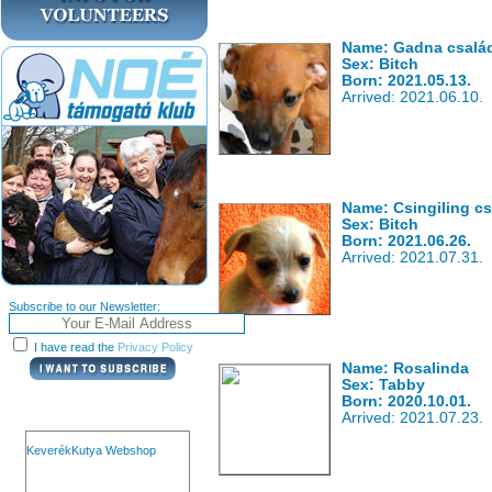
Name: Gadna csalá
Sex: Bitch
Born: 2021.05.13.
Arrived: 2021.06.10.
Name: Csingiling cs
Sex: Bitch
Born: 2021.06.26.
Arrived: 2021.07.31.
Subscribe to our Newsletter:
I have read the
Privacy Policy
Name: Rosalinda
Sex: Tabby
Born: 2020.10.01.
Arrived: 2021.07.23.
KeverékKutya Webshop