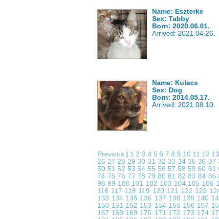
Name: Eszterke
Sex: Tabby
Born: 2020.06.01.
Arrived: 2021.04.26.
Name: Kulacs
Sex: Dog
Born: 2014.05.17.
Arrived: 2021.08.10.
Previous
|
1
2
3
4
5
6
7
8
9
10
11
12
1
26
27
28
29
30
31
32
33
34
35
36
37
50
51
52
53
54
55
56
57
58
59
60
61
74
75
76
77
78
79
80
81
82
83
84
85
98
99
100
101
102
103
104
105
106
116
117
118
119
120
121
122
123
12
133
134
135
136
137
138
139
140
1
150
151
152
153
154
155
156
157
1
167
168
169
170
171
172
173
174
1