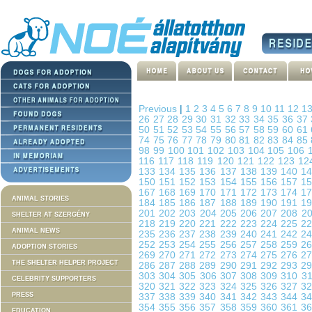
Previous
|
1
2
3
4
5
6
7
8
9
10
11
12
1
26
27
28
29
30
31
32
33
34
35
36
37
50
51
52
53
54
55
56
57
58
59
60
61
74
75
76
77
78
79
80
81
82
83
84
85
98
99
100
101
102
103
104
105
106
116
117
118
119
120
121
122
123
12
133
134
135
136
137
138
139
140
1
150
151
152
153
154
155
156
157
1
167
168
169
170
171
172
173
174
1
ANIMAL STORIES
184
185
186
187
188
189
190
191
1
201
202
203
204
205
206
207
208
2
SHELTER AT SZERGÉNY
218
219
220
221
222
223
224
225
2
ANIMAL NEWS
235
236
237
238
239
240
241
242
2
252
253
254
255
256
257
258
259
2
ADOPTION STORIES
269
270
271
272
273
274
275
276
2
THE SHELTER HELPER PROJECT
286
287
288
289
290
291
292
293
2
303
304
305
306
307
308
309
310
3
CELEBRITY SUPPORTERS
320
321
322
323
324
325
326
327
3
PRESS
337
338
339
340
341
342
343
344
3
354
355
356
357
358
359
360
361
3
EDUCATION