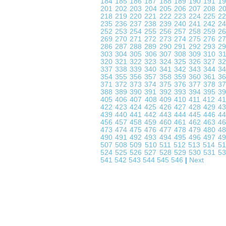
184
185
186
187
188
189
190
191
1
201
202
203
204
205
206
207
208
2
218
219
220
221
222
223
224
225
2
235
236
237
238
239
240
241
242
2
252
253
254
255
256
257
258
259
2
269
270
271
272
273
274
275
276
2
286
287
288
289
290
291
292
293
2
303
304
305
306
307
308
309
310
3
320
321
322
323
324
325
326
327
3
337
338
339
340
341
342
343
344
3
354
355
356
357
358
359
360
361
3
371
372
373
374
375
376
377
378
3
388
389
390
391
392
393
394
395
3
405
406
407
408
409
410
411
412
4
422
423
424
425
426
427
428
429
4
439
440
441
442
443
444
445
446
4
456
457
458
459
460
461
462
463
4
473
474
475
476
477
478
479
480
4
490
491
492
493
494
495
496
497
4
507
508
509
510
511
512
513
514
5
524
525
526
527
528
529
530
531
5
541
542
543
544
545
546
|
Next