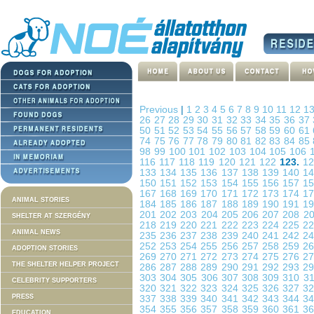
Previous
|
1
2
3
4
5
6
7
8
9
10
11
12
1
26
27
28
29
30
31
32
33
34
35
36
37
50
51
52
53
54
55
56
57
58
59
60
61
74
75
76
77
78
79
80
81
82
83
84
85
98
99
100
101
102
103
104
105
106
116
117
118
119
120
121
122
123.
1
133
134
135
136
137
138
139
140
1
150
151
152
153
154
155
156
157
1
167
168
169
170
171
172
173
174
1
ANIMAL STORIES
184
185
186
187
188
189
190
191
1
201
202
203
204
205
206
207
208
2
SHELTER AT SZERGÉNY
218
219
220
221
222
223
224
225
2
ANIMAL NEWS
235
236
237
238
239
240
241
242
2
252
253
254
255
256
257
258
259
2
ADOPTION STORIES
269
270
271
272
273
274
275
276
2
THE SHELTER HELPER PROJECT
286
287
288
289
290
291
292
293
2
303
304
305
306
307
308
309
310
3
CELEBRITY SUPPORTERS
320
321
322
323
324
325
326
327
3
PRESS
337
338
339
340
341
342
343
344
3
354
355
356
357
358
359
360
361
3
EDUCATION