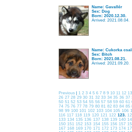
Name: Gavallér
Sex: Dog
Born: 2020.12.30.
Arrived: 2021.08.04.
Name: Cukorka csal
Sex: Bitch
Born: 2021.08.21.
Arrived: 2021.09.20.
Previous
|
1
2
3
4
5
6
7
8
9
10
11
12
1
26
27
28
29
30
31
32
33
34
35
36
37
50
51
52
53
54
55
56
57
58
59
60
61
74
75
76
77
78
79
80
81
82
83
84
85
98
99
100
101
102
103
104
105
106
116
117
118
119
120
121
122
123.
1
133
134
135
136
137
138
139
140
1
150
151
152
153
154
155
156
157
1
167
168
169
170
171
172
173
174
1