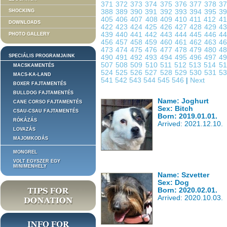
371
372
373
374
375
376
377
378
3
SHOCKING
388
389
390
391
392
393
394
395
3
405
406
407
408
409
410
411
412
4
DOWNLOADS
422
423
424
425
426
427
428
429
4
439
440
441
442
443
444
445
446
4
PHOTO GALLERY
456
457
458
459
460
461
462
463
4
473
474
475
476
477
478
479
480
4
SPECIÁLIS PROGRAMJAINK
490
491
492
493
494
495
496
497
4
507
508
509
510
511
512
513
514
5
MACSKAMENTÉS
524
525
526
527
528
529
530
531
5
MACS-KA-LAND
541
542
543
544
545
546
|
Next
BOXER FAJTAMENTÉS
BULLDOG FAJTAMENTÉS
Name: Joghurt
CANE CORSO FAJTAMENTÉS
Sex: Bitch
CSAU-CSAU FAJTAMENTÉS
Born: 2019.01.01.
RÓKÁZÁS
Arrived: 2021.12.10.
LOVAZÁS
MAJOMKODÁS
MONGREL
VOLT EGYSZER EGY
MINIMENHELY
Name: Szvetter
Sex: Dog
Born: 2020.02.01.
Arrived: 2020.10.03.