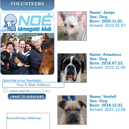
Name: Jampi
Sex: Dog
Born: 2020.11.01.
Arrived: 2022.01.07.
Name: Amadeus
Sex: Dog
Born: 2018.07.23.
Arrived: 2021.11.08.
Subscribe to our Newsletter:
I have read the
Privacy Policy
Name: Verdell
Sex: Dog
Born: 2018.12.01.
Arrived: 2021.12.06.
KeverékKutya Webshop