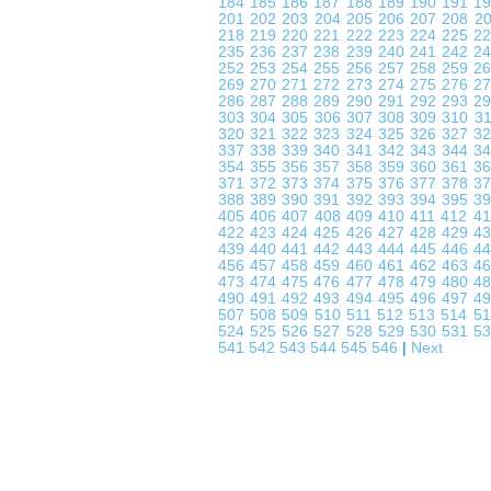
184
185
186
187
188
189
190
191
1
201
202
203
204
205
206
207
208
2
218
219
220
221
222
223
224
225
2
235
236
237
238
239
240
241
242
2
252
253
254
255
256
257
258
259
2
269
270
271
272
273
274
275
276
2
286
287
288
289
290
291
292
293
2
303
304
305
306
307
308
309
310
3
320
321
322
323
324
325
326
327
3
337
338
339
340
341
342
343
344
3
354
355
356
357
358
359
360
361
3
371
372
373
374
375
376
377
378
3
388
389
390
391
392
393
394
395
3
405
406
407
408
409
410
411
412
4
422
423
424
425
426
427
428
429
4
439
440
441
442
443
444
445
446
4
456
457
458
459
460
461
462
463
4
473
474
475
476
477
478
479
480
4
490
491
492
493
494
495
496
497
4
507
508
509
510
511
512
513
514
5
524
525
526
527
528
529
530
531
5
541
542
543
544
545
546
|
Next