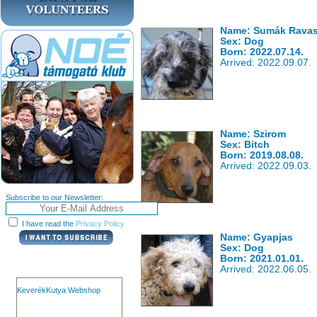
Name: Sumák Rava
Sex: Dog
Born: 2022.07.14.
Arrived: 2022.09.07.
Name: Szirom
Sex: Bitch
Born: 2019.08.08.
Arrived: 2022.09.03.
Subscribe to our Newsletter:
I have read the
Privacy Policy
Name: Gyapjas
Sex: Dog
Born: 2021.01.01.
Arrived: 2022.06.05.
KeverékKutya Webshop