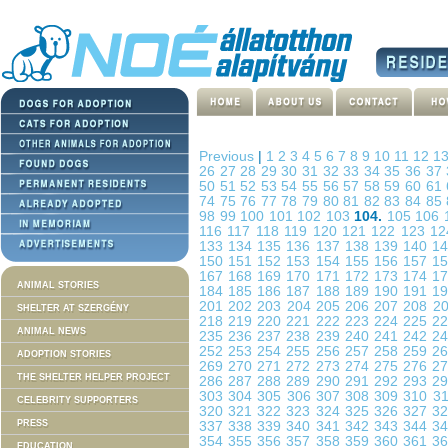
Previous
|
1
2
3
4
5
6
7
8
9
10
11
12
1
26
27
28
29
30
31
32
33
34
35
36
37
50
51
52
53
54
55
56
57
58
59
60
61
74
75
76
77
78
79
80
81
82
83
84
85
98
99
100
101
102
103
104.
105
106
116
117
118
119
120
121
122
123
1
133
134
135
136
137
138
139
140
1
150
151
152
153
154
155
156
157
1
167
168
169
170
171
172
173
174
1
ANIMAL STORIES
184
185
186
187
188
189
190
191
1
201
202
203
204
205
206
207
208
2
SHELTER AT SZERGÉNY
218
219
220
221
222
223
224
225
2
ANIMAL NEWS
235
236
237
238
239
240
241
242
2
252
253
254
255
256
257
258
259
2
ADOPTION STORIES
269
270
271
272
273
274
275
276
2
THE SHELTER HELPER PROJECT
286
287
288
289
290
291
292
293
2
303
304
305
306
307
308
309
310
3
CELEBRITY SUPPORTERS
320
321
322
323
324
325
326
327
3
PRESS
337
338
339
340
341
342
343
344
3
354
355
356
357
358
359
360
361
3
EDUCATION