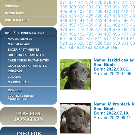
371
372
373
374
375
376
377
378
3
SHOCKING
388
389
390
391
392
393
394
395
3
405
406
407
408
409
410
411
412
4
DOWNLOADS
422
423
424
425
426
427
428
429
4
439
440
441
442
443
444
445
446
4
PHOTO GALLERY
456
457
458
459
460
461
462
463
4
473
474
475
476
477
478
479
480
4
SPECIÁLIS PROGRAMJAINK
490
491
492
493
494
495
496
497
4
507
508
509
510
511
512
513
514
5
MACSKAMENTÉS
524
525
526
527
528
529
530
531
5
MACS-KA-LAND
541
542
543
544
545
546
|
Next
BOXER FAJTAMENTÉS
BULLDOG FAJTAMENTÉS
Name: Iszkiri család
CANE CORSO FAJTAMENTÉS
Sex: Bitch
CSAU-CSAU FAJTAMENTÉS
Born: 2022.03.01.
RÓKÁZÁS
Arrived: 2022.07.05.
LOVAZÁS
MAJOMKODÁS
MONGREL
VOLT EGYSZER EGY
MINIMENHELY
Name: Mikroblack 
Sex: Bitch
Born: 2022.07.10.
Arrived: 2022.09.11.