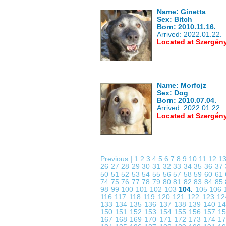
Name: Ginetta
Sex: Bitch
Born: 2010.11.16.
Arrived: 2022.01.22.
Located at Szergén
Name: Morfojz
Sex: Dog
Born: 2010.07.04.
Arrived: 2022.01.22.
Located at Szergén
Previous
|
1
2
3
4
5
6
7
8
9
10
11
12
1
26
27
28
29
30
31
32
33
34
35
36
37
50
51
52
53
54
55
56
57
58
59
60
61
74
75
76
77
78
79
80
81
82
83
84
85
98
99
100
101
102
103
104.
105
106
116
117
118
119
120
121
122
123
1
133
134
135
136
137
138
139
140
1
150
151
152
153
154
155
156
157
1
167
168
169
170
171
172
173
174
1