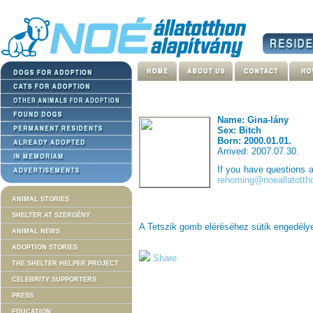
Name: Gina-lány
Sex: Bitch
Born: 2000.01.01.
Arrived: 2007.07.30.
If you have questions 
rehoming@noeallatotth
ANIMAL STORIES
SHELTER AT SZERGÉNY
A Tetszik gomb eléréséhez sütik engedél
ANIMAL NEWS
ADOPTION STORIES
Share
THE SHELTER HELPER PROJECT
CELEBRITY SUPPORTERS
PRESS
EDUCATION