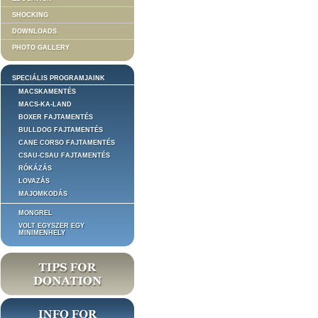
SHOCKING
DOWNLOADS
PHOTO GALLERY
SPECIÁLIS PROGRAMJAINK
MACSKAMENTÉS
MACS-KA-LAND
BOXER FAJTAMENTÉS
BULLDOG FAJTAMENTÉS
CANE CORSO FAJTAMENTÉS
CSAU-CSAU FAJTAMENTÉS
RÓKÁZÁS
LOVAZÁS
MAJOMKODÁS
MONGREL
VOLT EGYSZER EGY
MINIMENHELY