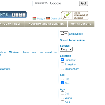
Magyar
Deutsch
animal/page
Search for an animal
Species
 about
Mimóza
, please send an e-mail to
u
!
Location
Budapest
Szergény
zükséges.
Minimenhely
Sex
Dog
Bitch
Age
Cub
Young
Adult