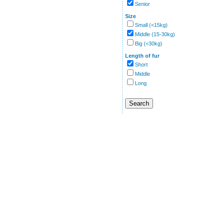
Senior
Size
Small (<15kg)
Middle (15-30kg)
Big (<30kg)
Length of fur
Short
Middle
Long