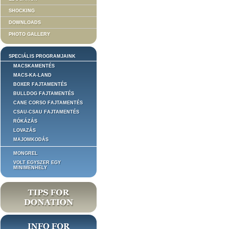
SHOCKING
DOWNLOADS
PHOTO GALLERY
SPECIÁLIS PROGRAMJAINK
MACSKAMENTÉS
MACS-KA-LAND
BOXER FAJTAMENTÉS
BULLDOG FAJTAMENTÉS
CANE CORSO FAJTAMENTÉS
CSAU-CSAU FAJTAMENTÉS
RÓKÁZÁS
LOVAZÁS
MAJOMKODÁS
MONGREL
VOLT EGYSZER EGY
MINIMENHELY