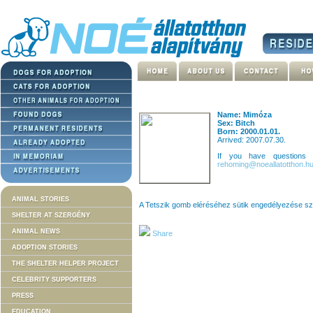
Name: Mimóza
Sex: Bitch
Born: 2000.01.01.
Arrived: 2007.07.30.
If you have questions
rehoming@noeallatotthon.h
ANIMAL STORIES
A Tetszik gomb eléréséhez sütik engedélyezése s
SHELTER AT SZERGÉNY
ANIMAL NEWS
Share
ADOPTION STORIES
THE SHELTER HELPER PROJECT
CELEBRITY SUPPORTERS
PRESS
EDUCATION