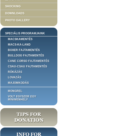
SHOCKING
DOWNLOADS
PHOTO GALLERY
SPECIÁLIS PROGRAMJAINK
MACSKAMENTÉS
MACS-KA-LAND
BOXER FAJTAMENTÉS
BULLDOG FAJTAMENTÉS
CANE CORSO FAJTAMENTÉS
CSAU-CSAU FAJTAMENTÉS
RÓKÁZÁS
LOVAZÁS
MAJOMKODÁS
MONGREL
VOLT EGYSZER EGY
MINIMENHELY