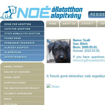
Name: Szafi
Sex: Bitch
Born: 2009.05.01.
Arrived: 2010.03.05.
If you have question
rehoming@noeallatotth
ANIMAL STORIES
SHELTER AT SZERGÉNY
A Tetszik gomb eléréséhez sütik engedél
ANIMAL NEWS
ADOPTION STORIES
Share
THE SHELTER HELPER PROJECT
CELEBRITY SUPPORTERS
PRESS
EDUCATION