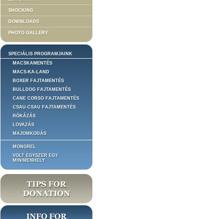
SHOCKING
DOWNLOADS
PHOTO GALLERY
SPECIÁLIS PROGRAMJAINK
MACSKAMENTÉS
MACS-KA-LAND
BOXER FAJTAMENTÉS
BULLDOG FAJTAMENTÉS
CANE CORSO FAJTAMENTÉS
CSAU-CSAU FAJTAMENTÉS
RÓKÁZÁS
LOVAZÁS
MAJOMKODÁS
MONGREL
VOLT EGYSZER EGY
MINIMENHELY