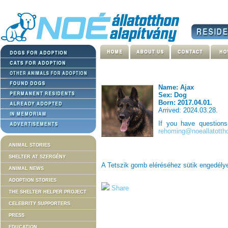
Name: Ajax
Sex: Dog
Born: 2017.04.01.
Arrived: 2024.03.28.
If you have question
rehoming@noeallatotth
ANIMAL STORIES
SHELTER AT SZERGÉNY
A Tetszik gomb eléréséhez sütik engedél
ANIMAL NEWS
ADOPTION STORIES
Share
THE SHELTER HELPER PROJECT
CELEBRITY SUPPORTERS
PRESS
EDUCATION