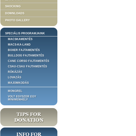
SHOCKING
DOWNLOADS
PHOTO GALLERY
SPECIÁLIS PROGRAMJAINK
MACSKAMENTÉS
MACS-KA-LAND
BOXER FAJTAMENTÉS
BULLDOG FAJTAMENTÉS
CANE CORSO FAJTAMENTÉS
CSAU-CSAU FAJTAMENTÉS
RÓKÁZÁS
LOVAZÁS
MAJOMKODÁS
MONGREL
VOLT EGYSZER EGY
MINIMENHELY