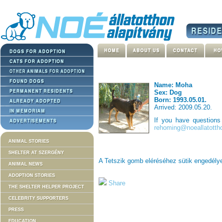
Name: Moha
Sex: Dog
Born: 1993.05.01.
Arrived: 2009.05.20.
If you have question
rehoming@noeallatotth
ANIMAL STORIES
SHELTER AT SZERGÉNY
A Tetszik gomb eléréséhez sütik engedél
ANIMAL NEWS
ADOPTION STORIES
Share
THE SHELTER HELPER PROJECT
CELEBRITY SUPPORTERS
PRESS
EDUCATION