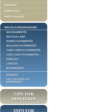
SHOCKING
DOWNLOADS
PHOTO GALLERY
SPECIÁLIS PROGRAMJAINK
MACSKAMENTÉS
MACS-KA-LAND
BOXER FAJTAMENTÉS
BULLDOG FAJTAMENTÉS
CANE CORSO FAJTAMENTÉS
CSAU-CSAU FAJTAMENTÉS
RÓKÁZÁS
LOVAZÁS
MAJOMKODÁS
MONGREL
VOLT EGYSZER EGY
MINIMENHELY