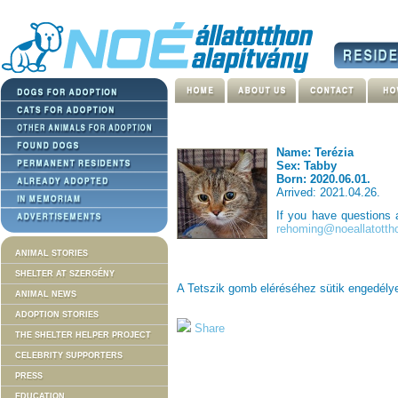
Name: Terézia
Sex: Tabby
Born: 2020.06.01.
Arrived: 2021.04.26.
If you have questions
rehoming@noeallatotth
ANIMAL STORIES
SHELTER AT SZERGÉNY
A Tetszik gomb eléréséhez sütik engedél
ANIMAL NEWS
ADOPTION STORIES
Share
THE SHELTER HELPER PROJECT
CELEBRITY SUPPORTERS
PRESS
EDUCATION