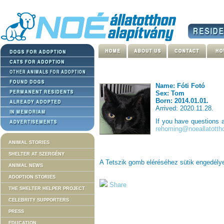
Name: Fóti Fotó
Sex: Tom
Born: 2014.01.01.
Arrived: 2020.11.28.
If you have questions
rehoming@noeallatotth
ANIMAL STORIES
SHELTER AT SZERGÉNY
A Tetszik gomb eléréséhez sütik engedél
ANIMAL NEWS
ADOPTION STORIES
Share
THE SHELTER HELPER PROJECT
CELEBRITY SUPPORTERS
PRESS
EDUCATION