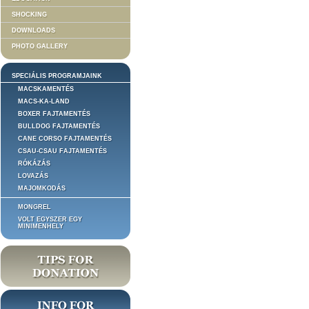
SHOCKING
DOWNLOADS
PHOTO GALLERY
SPECIÁLIS PROGRAMJAINK
MACSKAMENTÉS
MACS-KA-LAND
BOXER FAJTAMENTÉS
BULLDOG FAJTAMENTÉS
CANE CORSO FAJTAMENTÉS
CSAU-CSAU FAJTAMENTÉS
RÓKÁZÁS
LOVAZÁS
MAJOMKODÁS
MONGREL
VOLT EGYSZER EGY
MINIMENHELY