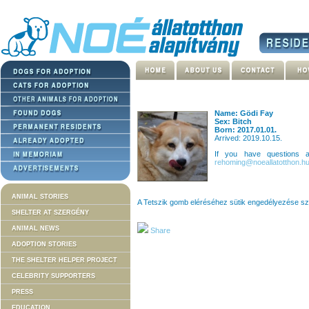
Name: Gödi Fay
Sex: Bitch
Born: 2017.01.01.
Arrived: 2019.10.15.
If you have questions
rehoming@noeallatotthon.h
ANIMAL STORIES
A Tetszik gomb eléréséhez sütik engedélyezése s
SHELTER AT SZERGÉNY
ANIMAL NEWS
Share
ADOPTION STORIES
THE SHELTER HELPER PROJECT
CELEBRITY SUPPORTERS
PRESS
EDUCATION