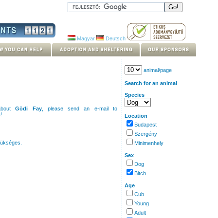
Magyar
Deutsch
animal/page
Search for an animal
Species
 about
Gödi Fay
, please send an e-mail to
u
!
Location
Budapest
Szergény
zükséges.
Minimenhely
Sex
Dog
Bitch
Age
Cub
Young
Adult