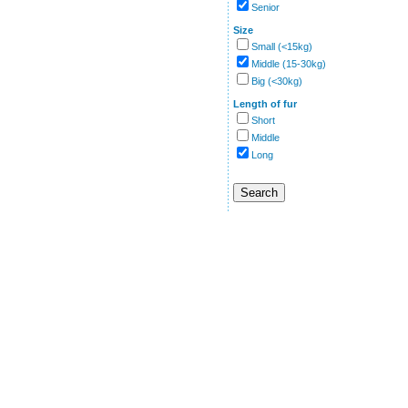
Senior
Size
Small (<15kg)
Middle (15-30kg)
Big (<30kg)
Length of fur
Short
Middle
Long