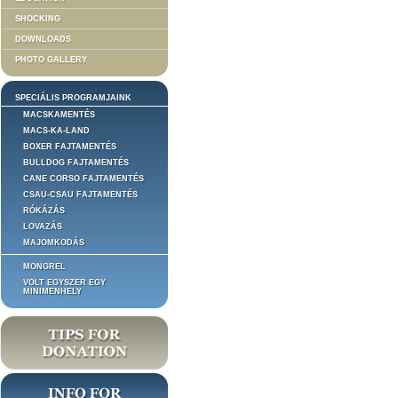
SHOCKING
DOWNLOADS
PHOTO GALLERY
SPECIÁLIS PROGRAMJAINK
MACSKAMENTÉS
MACS-KA-LAND
BOXER FAJTAMENTÉS
BULLDOG FAJTAMENTÉS
CANE CORSO FAJTAMENTÉS
CSAU-CSAU FAJTAMENTÉS
RÓKÁZÁS
LOVAZÁS
MAJOMKODÁS
MONGREL
VOLT EGYSZER EGY
MINIMENHELY