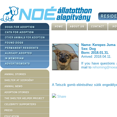
Name: Kerepes Juma
Sex: Dog
Born: 2018.01.31.
Arrived: 2018.04.11.
If you have questions
mail to
rehoming@noeal
ANIMAL STORIES
SHELTER AT SZERGÉNY
A Tetszik gomb eléréséhez sütik engedél
ANIMAL NEWS
ADOPTION STORIES
Share
THE SHELTER HELPER PROJECT
CELEBRITY SUPPORTERS
PRESS
EDUCATION