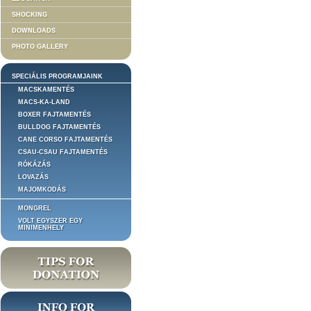
SHOCKING
DOWNLOADS
PHOTO GALLERY
SPECIÁLIS PROGRAMJAINK
MACSKAMENTÉS
MACS-KA-LAND
BOXER FAJTAMENTÉS
BULLDOG FAJTAMENTÉS
CANE CORSO FAJTAMENTÉS
CSAU-CSAU FAJTAMENTÉS
RÓKÁZÁS
LOVAZÁS
MAJOMKODÁS
MONGREL
VOLT EGYSZER EGY
MINIMENHELY