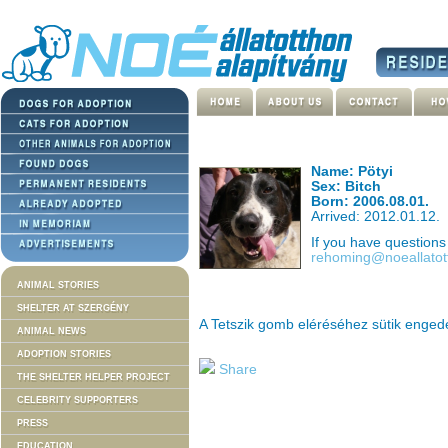
Name: Pötyi
Sex: Bitch
Born: 2006.08.01.
Arrived: 2012.01.12.
If you have question
rehoming@noeallatot
ANIMAL STORIES
SHELTER AT SZERGÉNY
A Tetszik gomb eléréséhez sütik enge
ANIMAL NEWS
ADOPTION STORIES
Share
THE SHELTER HELPER PROJECT
CELEBRITY SUPPORTERS
PRESS
EDUCATION