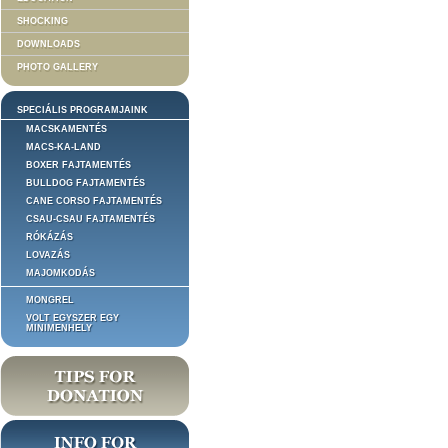
SHOCKING
DOWNLOADS
PHOTO GALLERY
SPECIÁLIS PROGRAMJAINK
MACSKAMENTÉS
MACS-KA-LAND
BOXER FAJTAMENTÉS
BULLDOG FAJTAMENTÉS
CANE CORSO FAJTAMENTÉS
CSAU-CSAU FAJTAMENTÉS
RÓKÁZÁS
LOVAZÁS
MAJOMKODÁS
MONGREL
VOLT EGYSZER EGY
MINIMENHELY