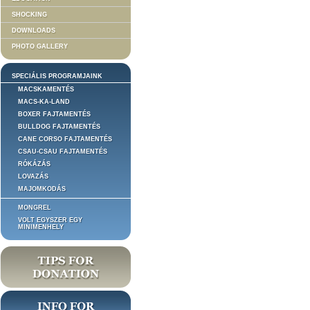
SHOCKING
DOWNLOADS
PHOTO GALLERY
SPECIÁLIS PROGRAMJAINK
MACSKAMENTÉS
MACS-KA-LAND
BOXER FAJTAMENTÉS
BULLDOG FAJTAMENTÉS
CANE CORSO FAJTAMENTÉS
CSAU-CSAU FAJTAMENTÉS
RÓKÁZÁS
LOVAZÁS
MAJOMKODÁS
MONGREL
VOLT EGYSZER EGY
MINIMENHELY