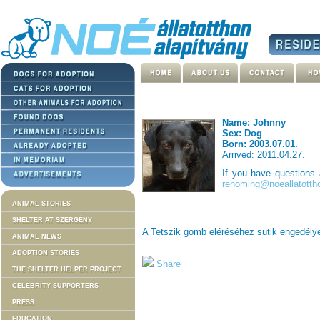
Name: Johnny
Sex: Dog
Born: 2003.07.01.
Arrived: 2011.04.27.
If you have questions
rehoming@noeallatotth
ANIMAL STORIES
SHELTER AT SZERGÉNY
A Tetszik gomb eléréséhez sütik engedél
ANIMAL NEWS
ADOPTION STORIES
Share
THE SHELTER HELPER PROJECT
CELEBRITY SUPPORTERS
PRESS
EDUCATION