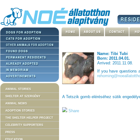
Name: Tibi Tubi
Born: 2011.04.01.
Arrived: 2011.11.08.
If you have questions
rehoming@noeallatotth
ANIMAL STORIES
A Tetszik gomb eléréséhez sütik engedél
SHELTER AT SZERGÉNY
ANIMAL NEWS
Share
ADOPTION STORIES
THE SHELTER HELPER PROJECT
CELEBRITY SUPPORTERS
PRESS
EDUCATION