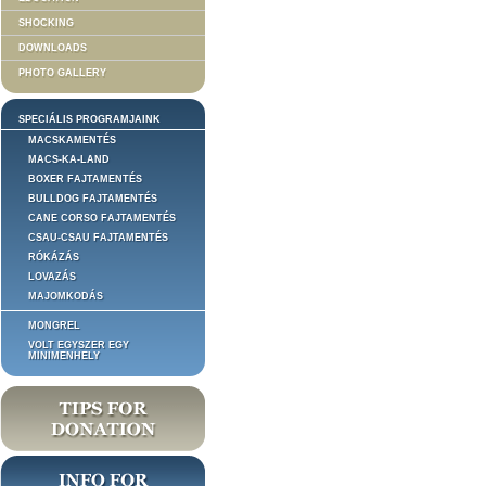
SHOCKING
DOWNLOADS
PHOTO GALLERY
SPECIÁLIS PROGRAMJAINK
MACSKAMENTÉS
MACS-KA-LAND
BOXER FAJTAMENTÉS
BULLDOG FAJTAMENTÉS
CANE CORSO FAJTAMENTÉS
CSAU-CSAU FAJTAMENTÉS
RÓKÁZÁS
LOVAZÁS
MAJOMKODÁS
MONGREL
VOLT EGYSZER EGY
MINIMENHELY