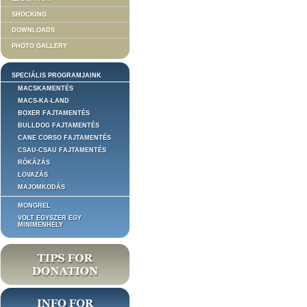
SHOCKING
DOWNLOADS
PHOTO GALLERY
SPECIÁLIS PROGRAMJAINK
MACSKAMENTÉS
MACS-KA-LAND
BOXER FAJTAMENTÉS
BULLDOG FAJTAMENTÉS
CANE CORSO FAJTAMENTÉS
CSAU-CSAU FAJTAMENTÉS
RÓKÁZÁS
LOVAZÁS
MAJOMKODÁS
MONGREL
VOLT EGYSZER EGY
MINIMENHELY