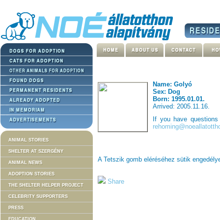
Name: Golyó
Sex: Dog
Born: 1995.01.01.
Arrived: 2005.11.16.
If you have question
rehoming@noeallatotth
ANIMAL STORIES
SHELTER AT SZERGÉNY
A Tetszik gomb eléréséhez sütik engedél
ANIMAL NEWS
ADOPTION STORIES
Share
THE SHELTER HELPER PROJECT
CELEBRITY SUPPORTERS
PRESS
EDUCATION