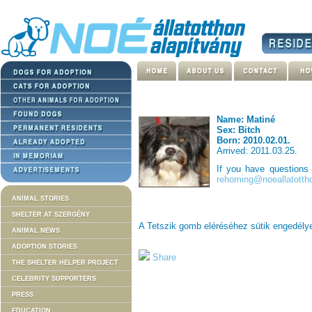
Name: Matiné
Sex: Bitch
Born: 2010.02.01.
Arrived: 2011.03.25.
If you have questions
rehoming@noeallatotth
ANIMAL STORIES
SHELTER AT SZERGÉNY
A Tetszik gomb eléréséhez sütik engedél
ANIMAL NEWS
ADOPTION STORIES
Share
THE SHELTER HELPER PROJECT
CELEBRITY SUPPORTERS
PRESS
EDUCATION