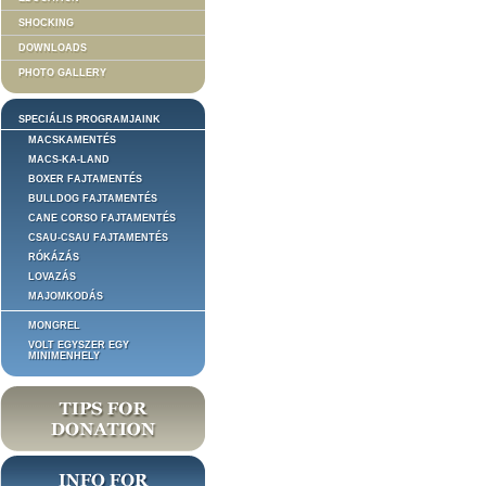
SHOCKING
DOWNLOADS
PHOTO GALLERY
SPECIÁLIS PROGRAMJAINK
MACSKAMENTÉS
MACS-KA-LAND
BOXER FAJTAMENTÉS
BULLDOG FAJTAMENTÉS
CANE CORSO FAJTAMENTÉS
CSAU-CSAU FAJTAMENTÉS
RÓKÁZÁS
LOVAZÁS
MAJOMKODÁS
MONGREL
VOLT EGYSZER EGY
MINIMENHELY