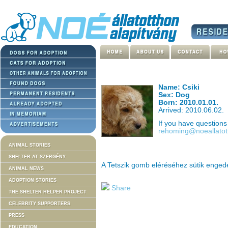
Name: Csiki
Sex: Dog
Born: 2010.01.01.
Arrived: 2010.06.02.
If you have question
rehoming@noeallatot
ANIMAL STORIES
SHELTER AT SZERGÉNY
A Tetszik gomb eléréséhez sütik enge
ANIMAL NEWS
ADOPTION STORIES
Share
THE SHELTER HELPER PROJECT
CELEBRITY SUPPORTERS
PRESS
EDUCATION