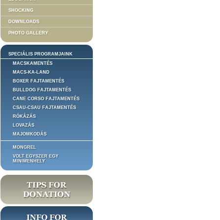
SHOCKING
DOWNLOADS
PHOTO GALLERY
SPECIÁLIS PROGRAMJAINK
MACSKAMENTÉS
MACS-KA-LAND
BOXER FAJTAMENTÉS
BULLDOG FAJTAMENTÉS
CANE CORSO FAJTAMENTÉS
CSAU-CSAU FAJTAMENTÉS
RÓKÁZÁS
LOVAZÁS
MAJOMKODÁS
MONGREL
VOLT EGYSZER EGY
MINIMENHELY