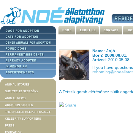
Name: Jojó
Born: 2006.06.01.
Arrived: 2010.05.08.
If you have question
rehoming@noeallatot
ANIMAL STORIES
A Tetszik gomb eléréséhez sütik enge
SHELTER AT SZERGÉNY
ANIMAL NEWS
Share
ADOPTION STORIES
THE SHELTER HELPER PROJECT
CELEBRITY SUPPORTERS
PRESS
EDUCATION