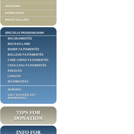
SHOCKING
DOWNLOADS
PHOTO GALLERY
SPECIÁLIS PROGRAMJAINK
MACSKAMENTÉS
MACS-KA-LAND
BOXER FAJTAMENTÉS
BULLDOG FAJTAMENTÉS
CANE CORSO FAJTAMENTÉS
CSAU-CSAU FAJTAMENTÉS
RÓKÁZÁS
LOVAZÁS
MAJOMKODÁS
MONGREL
VOLT EGYSZER EGY
MINIMENHELY