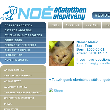
Name: Malév
Sex: Tom
Born: 2005.05.01.
Arrived: 2010.05.17.
If you have questio
to
rehoming@noeallat
ANIMAL STORIES
SHELTER AT SZERGÉNY
A Tetszik gomb eléréséhez sütik enge
ANIMAL NEWS
ADOPTION STORIES
Share
THE SHELTER HELPER PROJECT
CELEBRITY SUPPORTERS
PRESS
EDUCATION