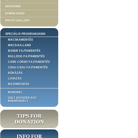
SHOCKING
DOWNLOADS
PHOTO GALLERY
SPECIÁLIS PROGRAMJAINK
MACSKAMENTÉS
MACS-KA-LAND
BOXER FAJTAMENTÉS
BULLDOG FAJTAMENTÉS
CANE CORSO FAJTAMENTÉS
CSAU-CSAU FAJTAMENTÉS
RÓKÁZÁS
LOVAZÁS
MAJOMKODÁS
MONGREL
VOLT EGYSZER EGY
MINIMENHELY