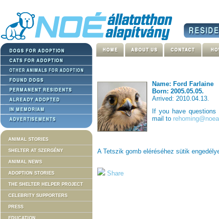
Name: Ford Farlaine
Born: 2005.05.05.
Arrived: 2010.04.13.
If you have questions
mail to
rehoming@noeal
ANIMAL STORIES
A Tetszik gomb eléréséhez sütik engedél
SHELTER AT SZERGÉNY
ANIMAL NEWS
Share
ADOPTION STORIES
THE SHELTER HELPER PROJECT
CELEBRITY SUPPORTERS
PRESS
EDUCATION