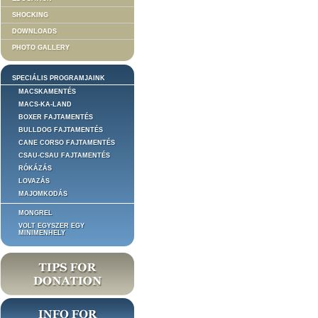
SHOCKING
DOWNLOADS
PHOTO GALLERY
SPECIÁLIS PROGRAMJAINK
MACSKAMENTÉS
MACS-KA-LAND
BOXER FAJTAMENTÉS
BULLDOG FAJTAMENTÉS
CANE CORSO FAJTAMENTÉS
CSAU-CSAU FAJTAMENTÉS
RÓKÁZÁS
LOVAZÁS
MAJOMKODÁS
MONGREL
VOLT EGYSZER EGY
MINIMENHELY