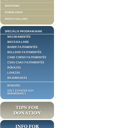
SHOCKING
DOWNLOADS
PHOTO GALLERY
SPECIÁLIS PROGRAMJAINK
MACSKAMENTÉS
MACS-KA-LAND
BOXER FAJTAMENTÉS
BULLDOG FAJTAMENTÉS
CANE CORSO FAJTAMENTÉS
CSAU-CSAU FAJTAMENTÉS
RÓKÁZÁS
LOVAZÁS
MAJOMKODÁS
MONGREL
VOLT EGYSZER EGY
MINIMENHELY