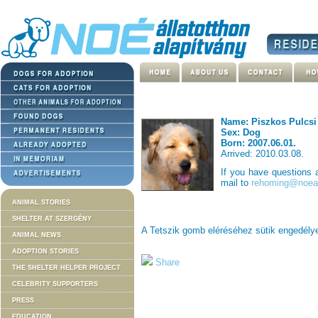
Name: Piszkos Pulcsi
Sex: Dog
Born: 2007.06.01.
Arrived: 2010.03.08.
If you have questions
mail to
rehoming@noeal
ANIMAL STORIES
SHELTER AT SZERGÉNY
A Tetszik gomb eléréséhez sütik engedél
ANIMAL NEWS
ADOPTION STORIES
Share
THE SHELTER HELPER PROJECT
CELEBRITY SUPPORTERS
PRESS
EDUCATION