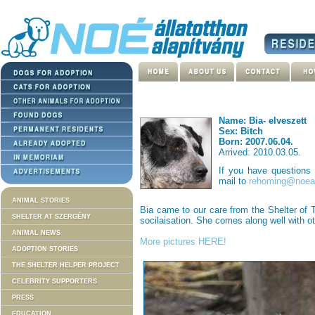
Name: Bia- elveszett
Sex: Bitch
Born: 2007.06.04.
Arrived: 2010.03.05.
If you have questions
mail to
rehoming@noeal
ANIMAL STORIES
Bia came to our care from the Shelter of T
SHELTER AT SZERGÉNY
socilaisation. She comes along well with o
ANIMAL NEWS
More pictures HERE!
ADOPTION STORIES
THE SHELTER HELPER PROJECT
CELEBRITY SUPPORTERS
PRESS
EDUCATION